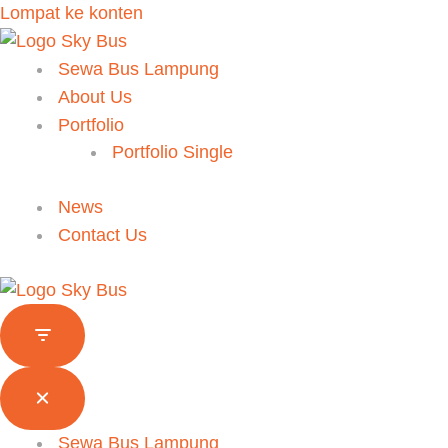
Facebook
Twitter
Google
Lompat ke konten
MENU
MENU
NAVIGASI
NAVIGASI
Sewa Bus Lampung
About Us
Portfolio
Portfolio Single
News
Contact Us
Sewa Bus Lampung