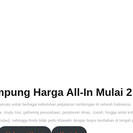
pung Harga All-In Mulai 2
sata untuk berbagai kebutuhan perjalanan rombongan di seluruh Indonesia. 
 study tour, gathering perusahaan, perjalanan dinas, ziarah, hingga antar k
pulau), sehingga Anda tidak perlu khawatir dengan biaya tambahan di tengah 