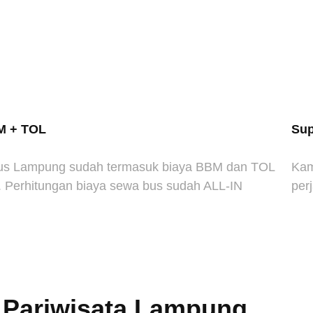
M + TOL
Sup
us Lampung sudah termasuk biaya BBM dan TOL
Kam
a. Perhitungan biaya sewa bus sudah ALL-IN
per
 Pariwisata Lampung