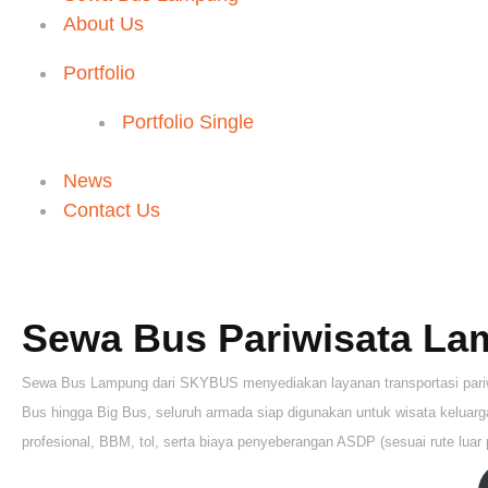
About Us
Portfolio
Portfolio Single
News
Contact Us
Sewa Bus Pariwisata Lam
Sewa Bus Lampung dari SKYBUS menyediakan layanan transportasi pariwi
Bus hingga Big Bus, seluruh armada siap digunakan untuk wisata keluarga,
profesional, BBM, tol, serta biaya penyeberangan ASDP (sesuai rute luar 