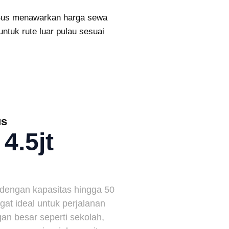
kyBus menawarkan harga sewa
ntuk rute luar pulau sesuai
us
4.5jt
 dengan kapasitas hingga 50
gat ideal untuk perjalanan
an besar seperti sekolah,