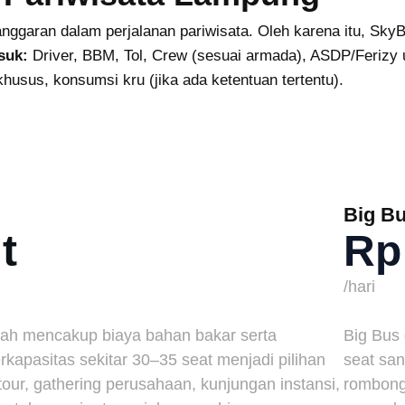
nggaran dalam perjalanan pariwisata. Oleh karena itu, S
suk:
Driver, BBM, Tol, Crew (sesuai armada), ASDP/Ferizy u
khusus, konsumsi kru (jika ada ketentuan tertentu).
Big B
t
Rp 
/hari
lah mencakup biaya bahan bakar serta
Big Bus
rkapasitas sekitar 30–35 seat menjadi pilihan
seat san
 tour, gathering perusahaan, kunjungan instansi,
rombong