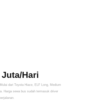
 Juta/hari
Mulai dari Toyota Hiace, ELF Long, Medium
ota. Harga sewa bus sudah termasuk driver
perjalanan.