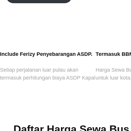
Include Ferizy Penyebarangan ASDP.
Termasuk BB
Setiap perjalanan luar pulau akan
Harga Sewa B
termasuk perhitungan biaya ASDP Kapal
untuk luar kot
Daftar Harga Sewa Bus