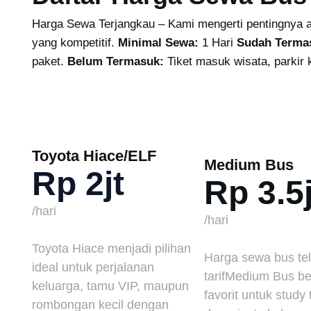
Harga Sewa Terjangkau – Kami mengerti pentingnya a
yang kompetitif.
Minimal Sewa:
1 Hari
Sudah Terma
paket.
Belum Termasuk:
Tiket masuk wisata, parkir 
Toyota Hiace/ELF
Medium Bus
Rp 2jt
Rp 3.5j
/hari
/hari
Toyota Hiace menjadi pilihan
Harga sewa bus te
ideal untuk perjalanan
tarifMedium Bus be
keluarga, tamu VIP, maupun
favorit untuk study
rombongan kecil dengan