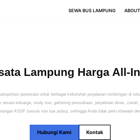
SEWA BUS LAMPUNG
ABOUT
ata Lampung Harga All-In 
portasi pariwisata untuk berbagai kebutuhan perjalanan rombongan di selur
wisata keluarga, study tour, gathering perusahaan, perjalanan dinas, ziarah
erangan ASDP (sesuai rute luar pulau), sehingga Anda tidak perlu khawatir d
Hubungi Kami
Kontak