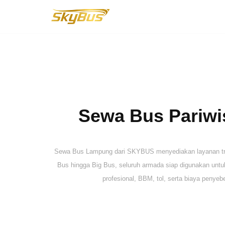
Lompat
ke
konten
Sewa Bus Pariwis
Sewa Bus Lampung dari SKYBUS menyediakan layanan trans
Bus hingga Big Bus, seluruh armada siap digunakan untuk 
profesional, BBM, tol, serta biaya penyeb