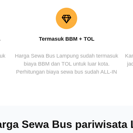
.
Termasuk BBM + TOL
suk
Harga Sewa Bus Lampung sudah termasuk
Kam
biaya BBM dan TOL untuk luar kota.
ja
Perhitungan biaya sewa bus sudah ALL-IN
arga Sewa Bus pariwisat