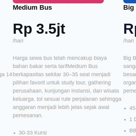
Medium Bus
Big
Rp 3.5jt
R
/hari
/hari
Harga sewa bus telah mencakup biaya
Big 
bahan bakar serta tarifMedium Bus
sang
ga 14
berkapasitas sekitar 30–35 seat menjadi
besar
pilihan favorit untuk study tour, gathering
organ
perusahaan, kunjungan instansi, dan wisata
peme
keluarga. tol sesuai rute perjalanan sehingga
anggaran menjadi lebih jelas sejak awal
45
pemesanan.
1 
BB
30-33 Kursi