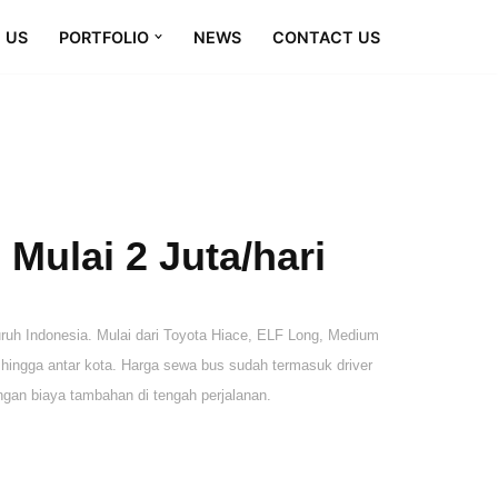
 US
PORTFOLIO
NEWS
CONTACT US
Mulai 2 Juta/hari
uh Indonesia. Mulai dari Toyota Hiace, ELF Long, Medium
, hingga antar kota. Harga sewa bus sudah termasuk driver
engan biaya tambahan di tengah perjalanan.