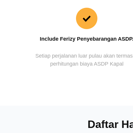
Include Ferizy Penyebarangan ASDP
Setiap perjalanan luar pulau akan terma
perhitungan biaya ASDP Kapal
Daftar H