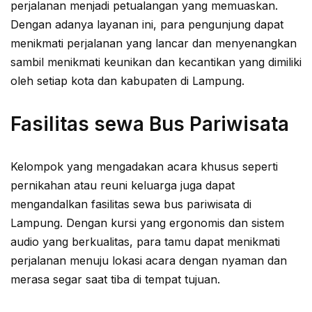
perjalanan menjadi petualangan yang memuaskan.
Dengan adanya layanan ini, para pengunjung dapat
menikmati perjalanan yang lancar dan menyenangkan
sambil menikmati keunikan dan kecantikan yang dimiliki
oleh setiap kota dan kabupaten di Lampung.
Fasilitas sewa Bus Pariwisata
Kelompok yang mengadakan acara khusus seperti
pernikahan atau reuni keluarga juga dapat
mengandalkan fasilitas sewa bus pariwisata di
Lampung. Dengan kursi yang ergonomis dan sistem
audio yang berkualitas, para tamu dapat menikmati
perjalanan menuju lokasi acara dengan nyaman dan
merasa segar saat tiba di tempat tujuan.