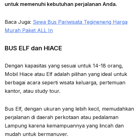
untuk memenuhi kebutuhan perjalanan Anda.
Baca Juga:
Sewa Bus Pariwisata Tegineneng Harga
Murah Paket ALL In
BUS ELF dan HIACE
Dengan kapasitas yang sesuai untuk 14-18 orang,
Mobil Hiace atau Elf adalah pilihan yang ideal untuk
berbagai acara seperti wisata keluarga, pertemuan
kantor, atau study tour.
Bus Elf, dengan ukuran yang lebih kecil, memudahkan
perjalanan di daerah perkotaan atau pedalaman
Lampung karena kemampuannya yang lincah dan
mudah untuk bermanuver.