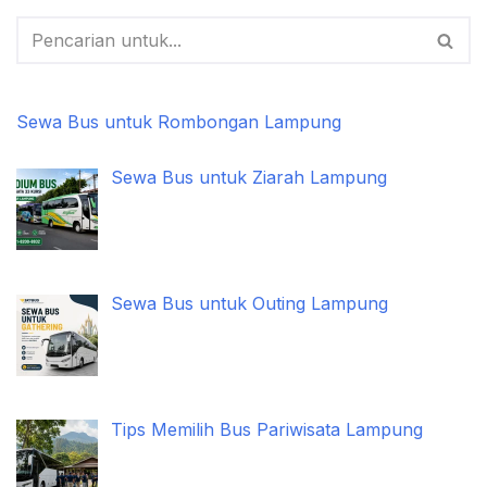
Sewa Bus untuk Rombongan Lampung
Sewa Bus untuk Ziarah Lampung
Sewa Bus untuk Outing Lampung
Tips Memilih Bus Pariwisata Lampung