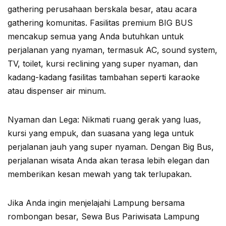
gathering perusahaan berskala besar, atau acara
gathering komunitas. Fasilitas premium BIG BUS
mencakup semua yang Anda butuhkan untuk
perjalanan yang nyaman, termasuk AC, sound system,
TV, toilet, kursi reclining yang super nyaman, dan
kadang-kadang fasilitas tambahan seperti karaoke
atau dispenser air minum.
Nyaman dan Lega: Nikmati ruang gerak yang luas,
kursi yang empuk, dan suasana yang lega untuk
perjalanan jauh yang super nyaman. Dengan Big Bus,
perjalanan wisata Anda akan terasa lebih elegan dan
memberikan kesan mewah yang tak terlupakan.
Jika Anda ingin menjelajahi Lampung bersama
rombongan besar, Sewa Bus Pariwisata Lampung