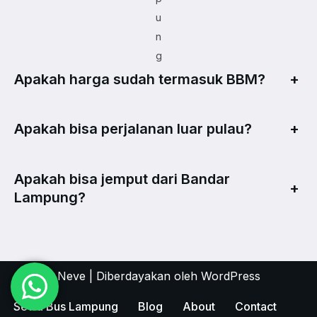
u
n
g
Apakah harga sudah termasuk BBM?
+
Apakah bisa perjalanan luar pulau?
+
Apakah bisa jemput dari Bandar
+
Lampung?
Neve
| Diberdayakan oleh
WordPress
Sewa Bus Lampung
Blog
About
Contact