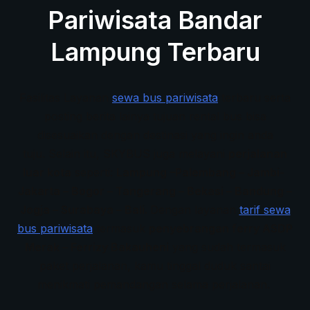
Pariwisata Bandar
Lampung Terbaru
Fasilitas Layanan
sewa bus pariwisata
terbaru serta
posting berita lainya tujuan rental bus bisa
disesuaikan dengan destinasi yang ingin anda
tuju. Selain itu, SKYBUS juga melayani
perjalanan
luar kota
seperti:
Lampung –Palembang – Jambi-
Jakarta – Bogor – Tangerang – Bekasi – Bandung –
Jogja – Surabaya – Bali.
Dengan layanan
tarif sewa
bus pariwisata
termasuk
penyebrangan ferry ASDP
Merak – Ferrizy Bakauheni
yang sudah termasuk
paket perjalanan, kamu tinggal duduk santai
menikmati pemandangan selama perjalanan.