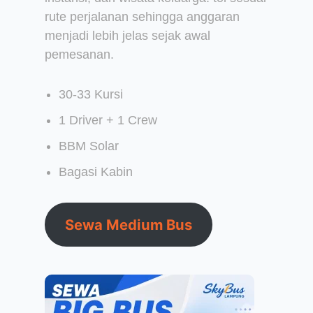
rute perjalanan sehingga anggaran
menjadi lebih jelas sejak awal
pemesanan.
30-33 Kursi
1 Driver + 1 Crew
BBM Solar
Bagasi Kabin
Sewa Medium Bus