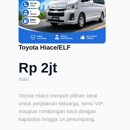
Toyota Hiace/ELF
Rp 2jt
/hari
Toyota Hiace menjadi pilihan ideal
untuk perjalanan keluarga, tamu VIP,
maupun rombongan kecil dengan
kapasitas hingga 14 penumpang.