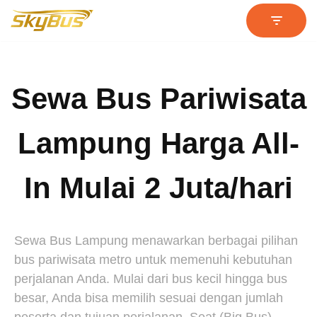
Lompat
ke
konten
Sewa Bus Pariwisata
Lampung Harga All-
In Mulai 2 Juta/hari
Sewa Bus Lampung menawarkan berbagai pilihan
bus pariwisata metro untuk memenuhi kebutuhan
perjalanan Anda. Mulai dari bus kecil hingga bus
besar, Anda bisa memilih sesuai dengan jumlah