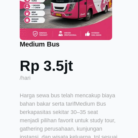
Medium Bus
Rp 3.5jt
/hari
Harga sewa bus telah mencakup biaya
bahan bakar serta tarifMedium Bus
berkapasitas sekitar 30–35 seat
menjadi pilihan favorit untuk study tour,
gathering perusahaan, kunjungan
instansi, dan wisata keluarga. tol sesuai