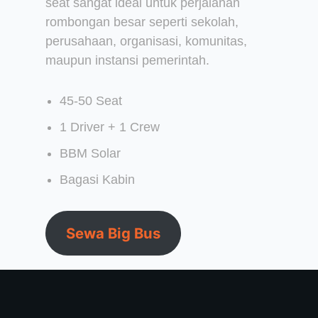
seat sangat ideal untuk perjalanan
rombongan besar seperti sekolah,
perusahaan, organisasi, komunitas,
maupun instansi pemerintah.
45-50 Seat
1 Driver + 1 Crew
BBM Solar
Bagasi Kabin
Sewa Big Bus