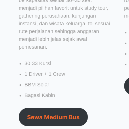
berkapasitas sekitar 30–35 seat
r
menjadi pilihan favorit untuk study tour,
p
gathering perusahaan, kunjungan
m
instansi, dan wisata keluarga. tol sesuai
rute perjalanan sehingga anggaran
menjadi lebih jelas sejak awal
pemesanan.
30-33 Kursi
1 Driver + 1 Crew
BBM Solar
Bagasi Kabin
Sewa Medium Bus