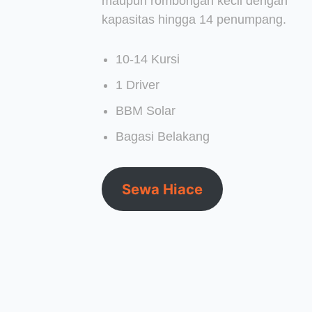
maupun rombongan kecil dengan
kapasitas hingga 14 penumpang.
10-14 Kursi
1 Driver
BBM Solar
Bagasi Belakang
Sewa Hiace