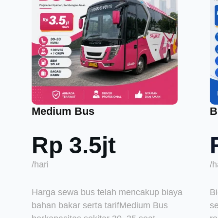
Medium Bus
B
Rp 3.5jt
/hari
/h
Harga sewa bus telah mencakup biaya
B
bahan bakar serta tarifMedium Bus
se