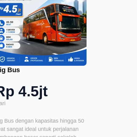
ig Bus
Rp 4.5jt
ari
ig Bus dengan kapasitas hingga 50
at sangat ideal untuk perjalanan