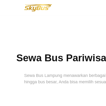
Lompat
ke
konten
Sewa Bus Pariwisat
Sewa Bus Lampung menawarkan berbagai pil
hingga bus besar, Anda bisa memilih sesuai