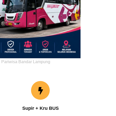
 Pariwisa Bandar Lampung
Supir + Kru BUS