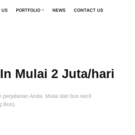
 US
PORTFOLIO
NEWS
CONTACT US
n Mulai 2 Juta/hari
erjalanan Anda. Mulai dari bus kecil
g Bus).