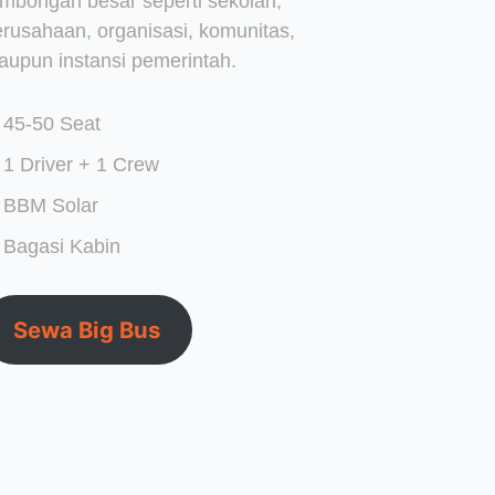
ombongan besar seperti sekolah,
erusahaan, organisasi, komunitas,
aupun instansi pemerintah.
45-50 Seat
1 Driver + 1 Crew
BBM Solar
Bagasi Kabin
Sewa Big Bus