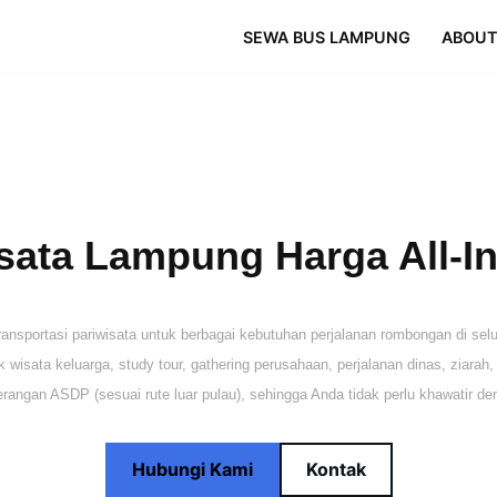
SEWA BUS LAMPUNG
ABOUT
ata Lampung Harga All-In 
portasi pariwisata untuk berbagai kebutuhan perjalanan rombongan di selur
wisata keluarga, study tour, gathering perusahaan, perjalanan dinas, ziarah
erangan ASDP (sesuai rute luar pulau), sehingga Anda tidak perlu khawatir d
Hubungi Kami
Kontak