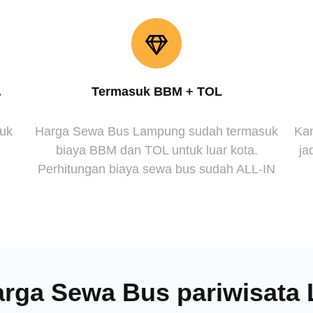
.
Termasuk BBM + TOL
suk
Harga Sewa Bus Lampung sudah termasuk
Kam
biaya BBM dan TOL untuk luar kota.
ja
Perhitungan biaya sewa bus sudah ALL-IN
arga Sewa Bus pariwisat