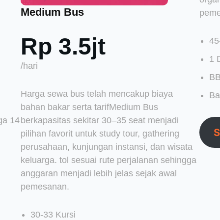
Medium Bus
peme
Rp 3.5jt
45
1 
/hari
BB
Harga sewa bus telah mencakup biaya
Ba
bahan bakar serta tarifMedium Bus
ga 14
berkapasitas sekitar 30–35 seat menjadi
S
pilihan favorit untuk study tour, gathering
perusahaan, kunjungan instansi, dan wisata
keluarga. tol sesuai rute perjalanan sehingga
anggaran menjadi lebih jelas sejak awal
pemesanan.
30-33 Kursi