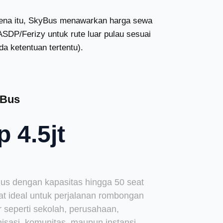
arena itu, SkyBus menawarkan harga sewa
ASDP/Ferizy untuk rute luar pulau sesuai
da ketentuan tertentu).
 Bus
p 4.5jt
Bus dengan kapasitas hingga 50 seat
at ideal untuk perjalanan rombongan
 seperti sekolah, perusahaan,
isasi, komunitas, maupun instansi