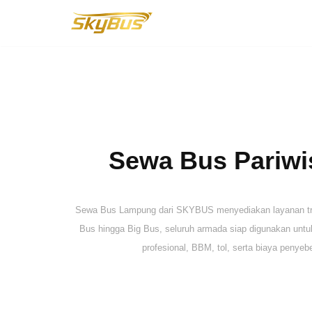
Lompat
ke
konten
Sewa Bus Pariwis
Sewa Bus Lampung dari SKYBUS menyediakan layanan trans
Bus hingga Big Bus, seluruh armada siap digunakan untuk 
profesional, BBM, tol, serta biaya penyeb