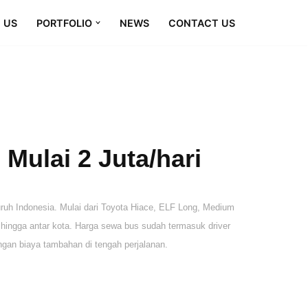
 US
PORTFOLIO
NEWS
CONTACT US
Mulai 2 Juta/hari
uh Indonesia. Mulai dari Toyota Hiace, ELF Long, Medium
, hingga antar kota. Harga sewa bus sudah termasuk driver
engan biaya tambahan di tengah perjalanan.