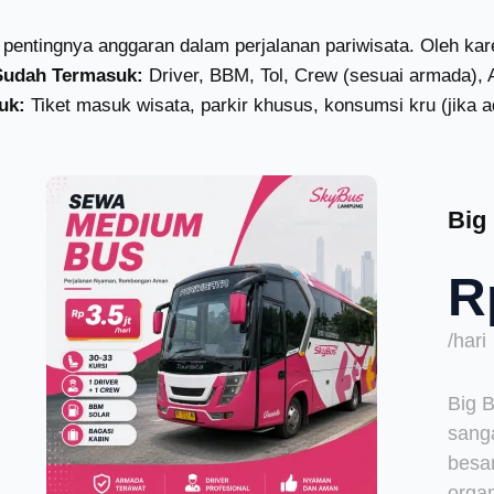
pentingnya anggaran dalam perjalanan pariwisata. Oleh k
Sudah Termasuk:
Driver, BBM, Tol, Crew (sesuai armada), 
uk:
Tiket masuk wisata, parkir khusus, konsumsi kru (jika a
Big
R
/hari
Big 
sang
besar
organ