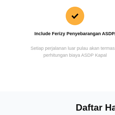
Include Ferizy Penyebarangan ASDP
Setiap perjalanan luar pulau akan terma
perhitungan biaya ASDP Kapal
Daftar H