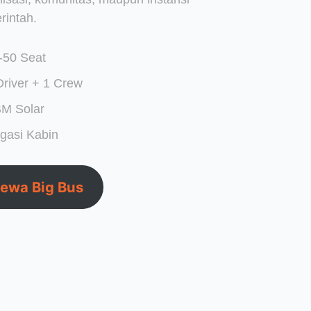
rintah.
-50 Seat
Driver + 1 Crew
M Solar
gasi Kabin
ewa Big Bus