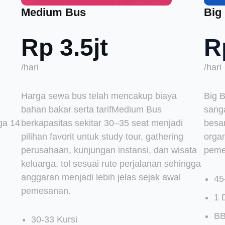
Medium Bus
Big
Rp 3.5jt
R
/hari
/hari
Harga sewa bus telah mencakup biaya
Big 
bahan bakar serta tarifMedium Bus
sang
ga 14
berkapasitas sekitar 30–35 seat menjadi
besar
pilihan favorit untuk study tour, gathering
organ
perusahaan, kunjungan instansi, dan wisata
peme
keluarga. tol sesuai rute perjalanan sehingga
anggaran menjadi lebih jelas sejak awal
45
pemesanan.
1 
BB
30-33 Kursi