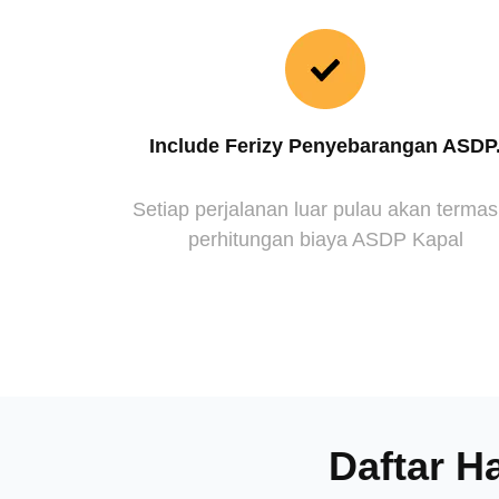
Include Ferizy Penyebarangan ASDP
Setiap perjalanan luar pulau akan terma
perhitungan biaya ASDP Kapal
Daftar H