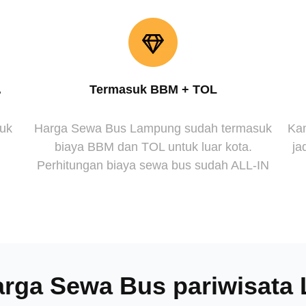
.
Termasuk BBM + TOL
suk
Harga Sewa Bus Lampung sudah termasuk
Kam
biaya BBM dan TOL untuk luar kota.
ja
Perhitungan biaya sewa bus sudah ALL-IN
arga Sewa Bus pariwisat