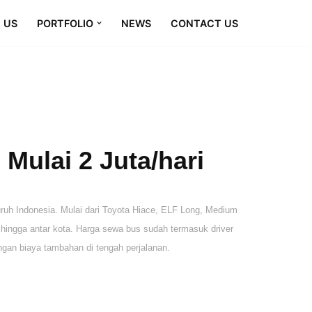
 US
PORTFOLIO
NEWS
CONTACT US
Mulai 2 Juta/hari
uh Indonesia. Mulai dari Toyota Hiace, ELF Long, Medium
, hingga antar kota. Harga sewa bus sudah termasuk driver
engan biaya tambahan di tengah perjalanan.