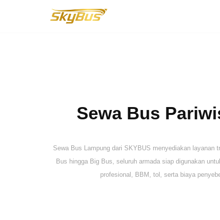
Lompat
ke
konten
Sewa Bus Pariwis
Sewa Bus Lampung dari SKYBUS menyediakan layanan trans
Bus hingga Big Bus, seluruh armada siap digunakan untuk 
profesional, BBM, tol, serta biaya penyeb