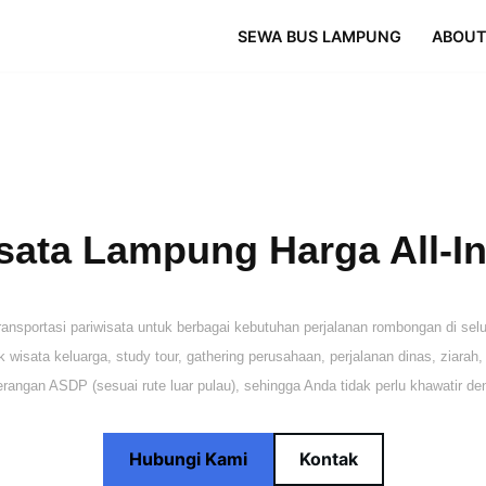
SEWA BUS LAMPUNG
ABOUT
ata Lampung Harga All-In 
portasi pariwisata untuk berbagai kebutuhan perjalanan rombongan di selur
wisata keluarga, study tour, gathering perusahaan, perjalanan dinas, ziarah
erangan ASDP (sesuai rute luar pulau), sehingga Anda tidak perlu khawatir d
Hubungi Kami
Kontak