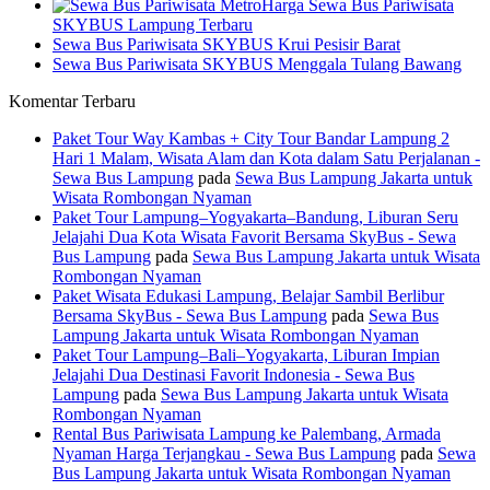
Harga Sewa Bus Pariwisata
SKYBUS Lampung Terbaru
Sewa Bus Pariwisata SKYBUS Krui Pesisir Barat
Sewa Bus Pariwisata SKYBUS Menggala Tulang Bawang
Komentar Terbaru
Paket Tour Way Kambas + City Tour Bandar Lampung 2
Hari 1 Malam, Wisata Alam dan Kota dalam Satu Perjalanan -
Sewa Bus Lampung
pada
Sewa Bus Lampung Jakarta untuk
Wisata Rombongan Nyaman
Paket Tour Lampung–Yogyakarta–Bandung, Liburan Seru
Jelajahi Dua Kota Wisata Favorit Bersama SkyBus - Sewa
Bus Lampung
pada
Sewa Bus Lampung Jakarta untuk Wisata
Rombongan Nyaman
Paket Wisata Edukasi Lampung, Belajar Sambil Berlibur
Bersama SkyBus - Sewa Bus Lampung
pada
Sewa Bus
Lampung Jakarta untuk Wisata Rombongan Nyaman
Paket Tour Lampung–Bali–Yogyakarta, Liburan Impian
Jelajahi Dua Destinasi Favorit Indonesia - Sewa Bus
Lampung
pada
Sewa Bus Lampung Jakarta untuk Wisata
Rombongan Nyaman
Rental Bus Pariwisata Lampung ke Palembang, Armada
Nyaman Harga Terjangkau - Sewa Bus Lampung
pada
Sewa
Bus Lampung Jakarta untuk Wisata Rombongan Nyaman