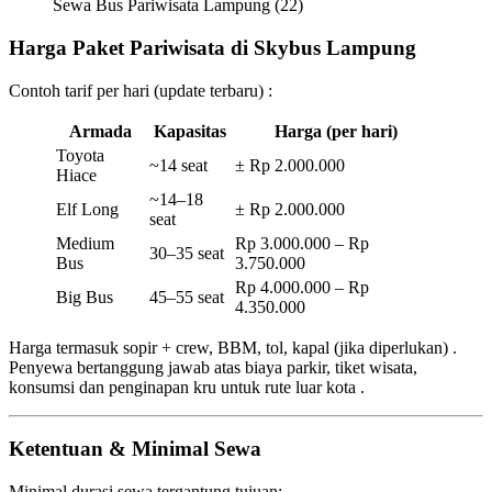
Sewa Bus Pariwisata Lampung (22)
Harga Paket Pariwisata di Skybus Lampung
Contoh tarif per hari (update terbaru) :
Armada
Kapasitas
Harga (per hari)
Toyota
~14 seat
± Rp 2.000.000
Hiace
~14–18
Elf Long
± Rp 2.000.000
seat
Medium
Rp 3.000.000 – Rp
30–35 seat
Bus
3.750.000
Rp 4.000.000 – Rp
Big Bus
45–55 seat
4.350.000
Harga termasuk sopir + crew, BBM, tol, kapal (jika diperlukan) .
Penyewa bertanggung jawab atas biaya parkir, tiket wisata,
konsumsi dan penginapan kru untuk rute luar kota .
Ketentuan & Minimal Sewa
Minimal durasi sewa tergantung tujuan: