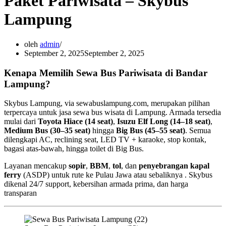
Paket Pariwisata – Skybus
Lampung
oleh
admin
September 2, 2025
September 2, 2025
Kenapa Memilih Sewa Bus Pariwisata di Bandar
Lampung?
Skybus Lampung, via sewabuslampung.com, merupakan pilihan
terpercaya untuk jasa sewa bus wisata di Lampung. Armada tersedia
mulai dari
Toyota Hiace (14 seat)
,
Isuzu Elf Long (14–18 seat)
,
Medium Bus (30–35 seat)
hingga
Big Bus (45–55 seat)
. Semua
dilengkapi AC, reclining seat, LED TV + karaoke, stop kontak,
bagasi atas-bawah, hingga toilet di Big Bus.
Layanan mencakup
sopir
,
BBM
,
tol
, dan
penyebrangan kapal
ferry
(ASDP) untuk rute ke Pulau Jawa atau sebaliknya . Skybus
dikenal 24/7 support, kebersihan armada prima, dan harga
transparan