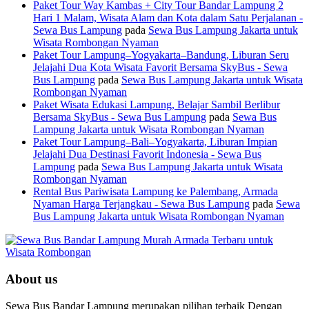
Paket Tour Way Kambas + City Tour Bandar Lampung 2
Hari 1 Malam, Wisata Alam dan Kota dalam Satu Perjalanan -
Sewa Bus Lampung
pada
Sewa Bus Lampung Jakarta untuk
Wisata Rombongan Nyaman
Paket Tour Lampung–Yogyakarta–Bandung, Liburan Seru
Jelajahi Dua Kota Wisata Favorit Bersama SkyBus - Sewa
Bus Lampung
pada
Sewa Bus Lampung Jakarta untuk Wisata
Rombongan Nyaman
Paket Wisata Edukasi Lampung, Belajar Sambil Berlibur
Bersama SkyBus - Sewa Bus Lampung
pada
Sewa Bus
Lampung Jakarta untuk Wisata Rombongan Nyaman
Paket Tour Lampung–Bali–Yogyakarta, Liburan Impian
Jelajahi Dua Destinasi Favorit Indonesia - Sewa Bus
Lampung
pada
Sewa Bus Lampung Jakarta untuk Wisata
Rombongan Nyaman
Rental Bus Pariwisata Lampung ke Palembang, Armada
Nyaman Harga Terjangkau - Sewa Bus Lampung
pada
Sewa
Bus Lampung Jakarta untuk Wisata Rombongan Nyaman
About us
Sewa Bus Bandar Lampung merupakan pilihan terbaik Dengan