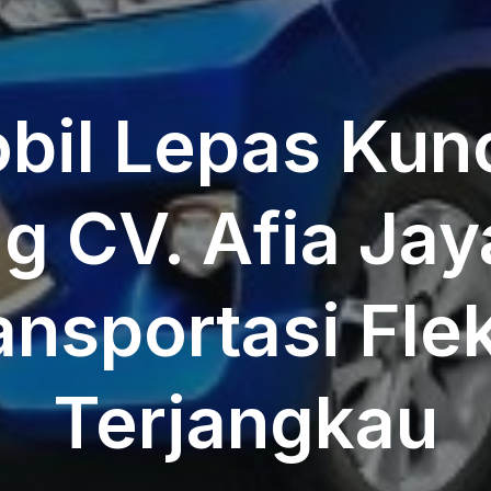
il Lepas Kun
 CV. Afia Jay
ansportasi Fle
Terjangkau