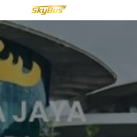
Lompat
ke
konten