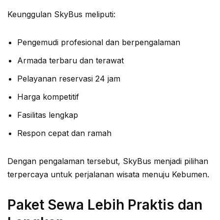
Keunggulan SkyBus meliputi:
Pengemudi profesional dan berpengalaman
Armada terbaru dan terawat
Pelayanan reservasi 24 jam
Harga kompetitif
Fasilitas lengkap
Respon cepat dan ramah
Dengan pengalaman tersebut, SkyBus menjadi pilihan
terpercaya untuk perjalanan wisata menuju Kebumen.
Paket Sewa Lebih Praktis dan