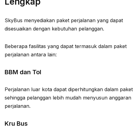
Lengkap
SkyBus menyediakan paket perjalanan yang dapat
disesuaikan dengan kebutuhan pelanggan.
Beberapa fasilitas yang dapat termasuk dalam paket
perjalanan antara lain:
BBM dan Tol
Perjalanan luar kota dapat diperhitungkan dalam paket
sehingga pelanggan lebih mudah menyusun anggaran
perjalanan.
Kru Bus