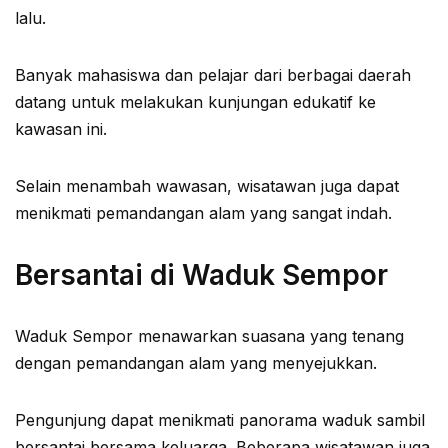
lalu.
Banyak mahasiswa dan pelajar dari berbagai daerah
datang untuk melakukan kunjungan edukatif ke
kawasan ini.
Selain menambah wawasan, wisatawan juga dapat
menikmati pemandangan alam yang sangat indah.
Bersantai di Waduk Sempor
Waduk Sempor menawarkan suasana yang tenang
dengan pemandangan alam yang menyejukkan.
Pengunjung dapat menikmati panorama waduk sambil
bersantai bersama keluarga. Beberapa wisatawan juga