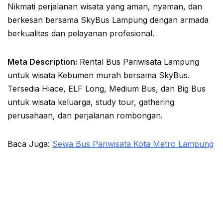
Nikmati perjalanan wisata yang aman, nyaman, dan
berkesan bersama SkyBus Lampung dengan armada
berkualitas dan pelayanan profesional.
Meta Description:
Rental Bus Pariwisata Lampung
untuk wisata Kebumen murah bersama SkyBus.
Tersedia Hiace, ELF Long, Medium Bus, dan Big Bus
untuk wisata keluarga, study tour, gathering
perusahaan, dan perjalanan rombongan.
Baca Juga:
Sewa Bus Pariwisata Kota Metro Lampung