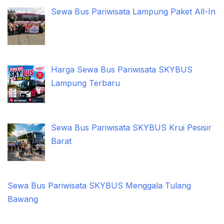
Sewa Bus Pariwisata Lampung Paket All-In
Harga Sewa Bus Pariwisata SKYBUS
Lampung Terbaru
Sewa Bus Pariwisata SKYBUS Krui Pesisir
Barat
Sewa Bus Pariwisata SKYBUS Menggala Tulang
Bawang