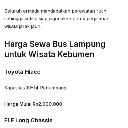
Seluruh armada mendapatkan perawatan rutin
sehingga selalu siap digunakan untuk perjalanan
wisata jarak jauh.
Harga Sewa Bus Lampung
untuk Wisata Kebumen
Toyota Hiace
Kapasitas 10–14 Penumpang
Harga Mulai Rp2.000.000
ELF Long Chassis