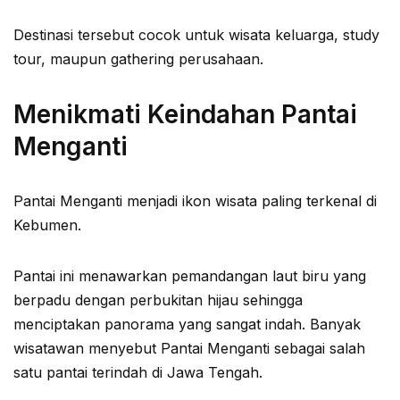
Destinasi tersebut cocok untuk wisata keluarga, study
tour, maupun gathering perusahaan.
Menikmati Keindahan Pantai
Menganti
Pantai Menganti menjadi ikon wisata paling terkenal di
Kebumen.
Pantai ini menawarkan pemandangan laut biru yang
berpadu dengan perbukitan hijau sehingga
menciptakan panorama yang sangat indah. Banyak
wisatawan menyebut Pantai Menganti sebagai salah
satu pantai terindah di Jawa Tengah.