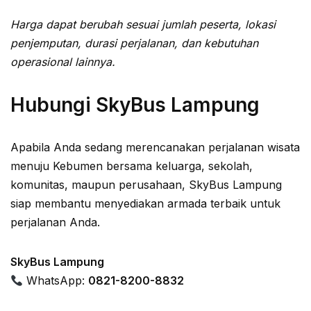
Harga dapat berubah sesuai jumlah peserta, lokasi
penjemputan, durasi perjalanan, dan kebutuhan
operasional lainnya.
Hubungi SkyBus Lampung
Apabila Anda sedang merencanakan perjalanan wisata
menuju Kebumen bersama keluarga, sekolah,
komunitas, maupun perusahaan, SkyBus Lampung
siap membantu menyediakan armada terbaik untuk
perjalanan Anda.
SkyBus Lampung
WhatsApp:
0821-8200-8832