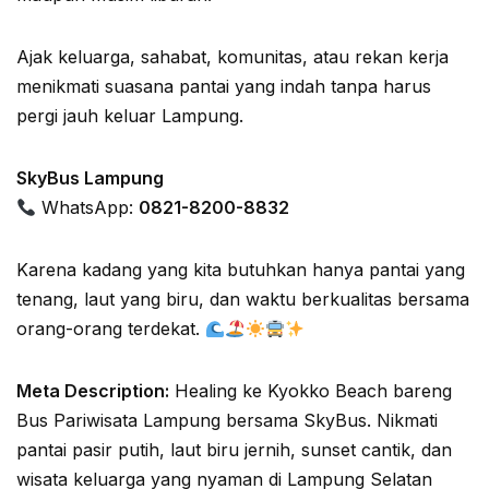
Ajak keluarga, sahabat, komunitas, atau rekan kerja
menikmati suasana pantai yang indah tanpa harus
pergi jauh keluar Lampung.
SkyBus Lampung
WhatsApp:
0821-8200-8832
Karena kadang yang kita butuhkan hanya pantai yang
tenang, laut yang biru, dan waktu berkualitas bersama
orang-orang terdekat.
Meta Description:
Healing ke Kyokko Beach bareng
Bus Pariwisata Lampung bersama SkyBus. Nikmati
pantai pasir putih, laut biru jernih, sunset cantik, dan
wisata keluarga yang nyaman di Lampung Selatan