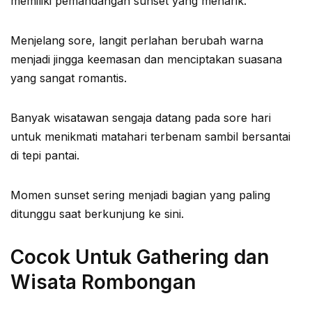
memiliki pemandangan sunset yang menarik.
Menjelang sore, langit perlahan berubah warna
menjadi jingga keemasan dan menciptakan suasana
yang sangat romantis.
Banyak wisatawan sengaja datang pada sore hari
untuk menikmati matahari terbenam sambil bersantai
di tepi pantai.
Momen sunset sering menjadi bagian yang paling
ditunggu saat berkunjung ke sini.
Cocok Untuk Gathering dan
Wisata Rombongan