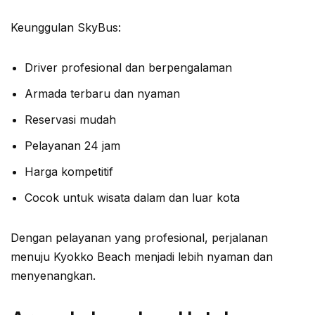
Keunggulan SkyBus:
Driver profesional dan berpengalaman
Armada terbaru dan nyaman
Reservasi mudah
Pelayanan 24 jam
Harga kompetitif
Cocok untuk wisata dalam dan luar kota
Dengan pelayanan yang profesional, perjalanan
menuju Kyokko Beach menjadi lebih nyaman dan
menyenangkan.