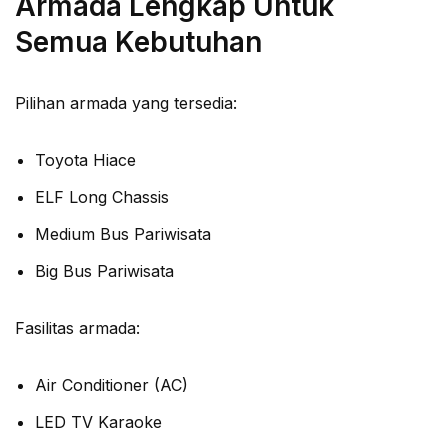
Armada Lengkap Untuk
Semua Kebutuhan
Pilihan armada yang tersedia:
Toyota Hiace
ELF Long Chassis
Medium Bus Pariwisata
Big Bus Pariwisata
Fasilitas armada:
Air Conditioner (AC)
LED TV Karaoke