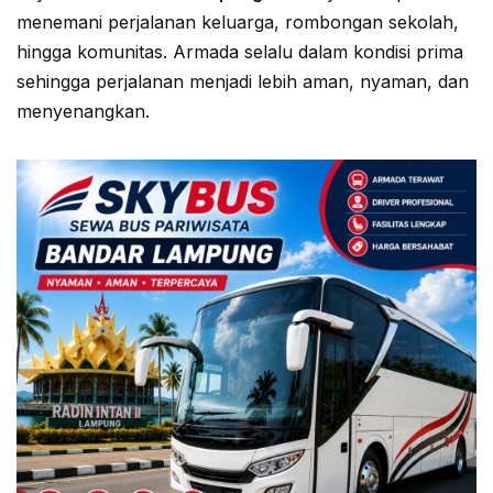
menemani perjalanan keluarga, rombongan sekolah,
hingga komunitas. Armada selalu dalam kondisi prima
sehingga perjalanan menjadi lebih aman, nyaman, dan
menyenangkan.