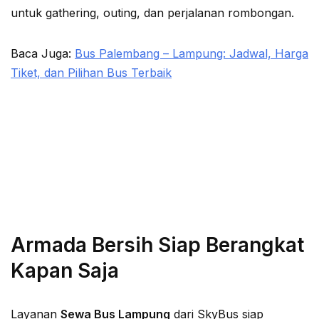
untuk gathering, outing, dan perjalanan rombongan.
Baca Juga:
Bus Palembang – Lampung: Jadwal, Harga
Tiket, dan Pilihan Bus Terbaik
Armada Bersih Siap Berangkat
Kapan Saja
Layanan
Sewa Bus Lampung
dari SkyBus siap