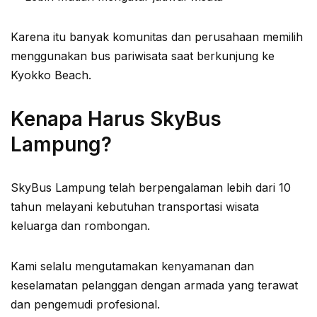
Karena itu banyak komunitas dan perusahaan memilih
menggunakan bus pariwisata saat berkunjung ke
Kyokko Beach.
Kenapa Harus SkyBus
Lampung?
SkyBus Lampung telah berpengalaman lebih dari 10
tahun melayani kebutuhan transportasi wisata
keluarga dan rombongan.
Kami selalu mengutamakan kenyamanan dan
keselamatan pelanggan dengan armada yang terawat
dan pengemudi profesional.