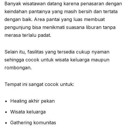
Banyak wisatawan datang karena penasaran dengan
keindahan pantainya yang masih bersih dan tertata
dengan baik. Area pantai yang luas membuat
pengunjung bisa menikmati suasana liburan tanpa
merasa terlalu padat.
Selain itu, fasilitas yang tersedia cukup nyaman
sehingga cocok untuk wisata keluarga maupun
rombongan.
Tempat ini sangat cocok untuk:
Healing akhir pekan
Wisata keluarga
Gathering komunitas