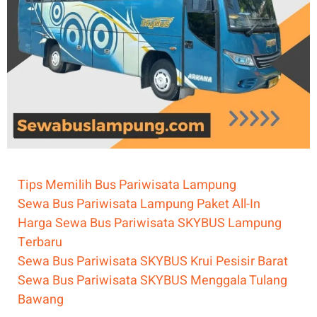
Tips Memilih Bus Pariwisata Lampung
Sewa Bus Pariwisata Lampung Paket All-In
Harga Sewa Bus Pariwisata SKYBUS Lampung
Terbaru
Sewa Bus Pariwisata SKYBUS Krui Pesisir Barat
Sewa Bus Pariwisata SKYBUS Menggala Tulang
Bawang