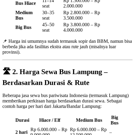
11–14
Rp 1.500.000 – Rp
Bus Hiace
seat
2.000.000
Medium
30–35
Rp 2.800.000 – Rp
Bus
seat
3.500.000
45–50
Rp 3.800.000 – Rp
Big Bus
seat
4.000.000
📌 Harga ini umumnya sudah termasuk sopir dan BBM, namun bisa
berbeda jika ada fasilitas ekstra atau rute jauh (misalnya luar
provinsi).
🛣️
2. Harga Sewa Bus Lampung –
Berdasarkan Durasi & Rute
Beberapa jasa sewa bus pariwisata Indonesia (termasuk Lampung)
memberikan perkiraan harga berdasarkan durasi sewa. Sebagai
contoh harga per hari dari Jakarta/Bandar Lampung:
Big
Durasi
Hiace / Elf
Medium Bus
Bus
Rp 6.000.000 – Rp
Rp 6.000.000 – Rp
2 hari
–
9.000.000
12.500.000