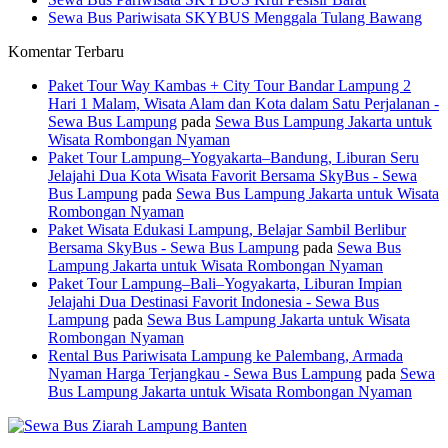
Sewa Bus Pariwisata SKYBUS Menggala Tulang Bawang
Komentar Terbaru
Paket Tour Way Kambas + City Tour Bandar Lampung 2
Hari 1 Malam, Wisata Alam dan Kota dalam Satu Perjalanan -
Sewa Bus Lampung
pada
Sewa Bus Lampung Jakarta untuk
Wisata Rombongan Nyaman
Paket Tour Lampung–Yogyakarta–Bandung, Liburan Seru
Jelajahi Dua Kota Wisata Favorit Bersama SkyBus - Sewa
Bus Lampung
pada
Sewa Bus Lampung Jakarta untuk Wisata
Rombongan Nyaman
Paket Wisata Edukasi Lampung, Belajar Sambil Berlibur
Bersama SkyBus - Sewa Bus Lampung
pada
Sewa Bus
Lampung Jakarta untuk Wisata Rombongan Nyaman
Paket Tour Lampung–Bali–Yogyakarta, Liburan Impian
Jelajahi Dua Destinasi Favorit Indonesia - Sewa Bus
Lampung
pada
Sewa Bus Lampung Jakarta untuk Wisata
Rombongan Nyaman
Rental Bus Pariwisata Lampung ke Palembang, Armada
Nyaman Harga Terjangkau - Sewa Bus Lampung
pada
Sewa
Bus Lampung Jakarta untuk Wisata Rombongan Nyaman