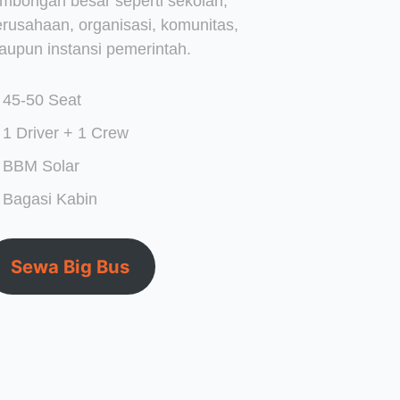
ombongan besar seperti sekolah,
erusahaan, organisasi, komunitas,
aupun instansi pemerintah.
45-50 Seat
1 Driver + 1 Crew
BBM Solar
Bagasi Kabin
Sewa Big Bus