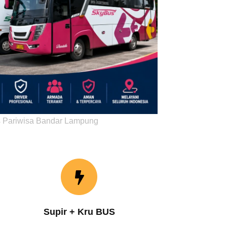
 Pariwisa Bandar Lampung
Supir + Kru BUS