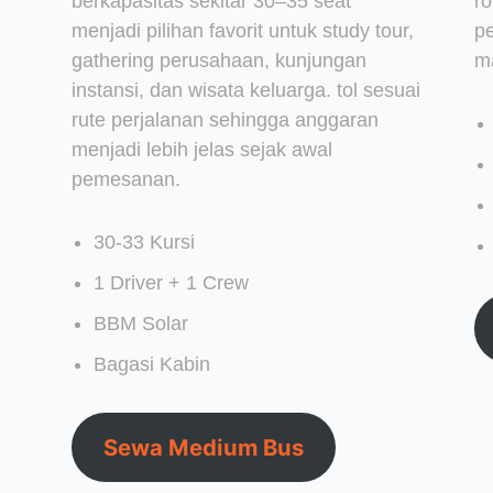
berkapasitas sekitar 30–35 seat
r
menjadi pilihan favorit untuk study tour,
p
gathering perusahaan, kunjungan
m
instansi, dan wisata keluarga. tol sesuai
rute perjalanan sehingga anggaran
menjadi lebih jelas sejak awal
pemesanan.
30-33 Kursi
1 Driver + 1 Crew
BBM Solar
Bagasi Kabin
Sewa Medium Bus