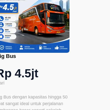
ig Bus
Rp 4.5jt
ari
ig Bus dengan kapasitas hingga 50
at sangat ideal untuk perjalanan