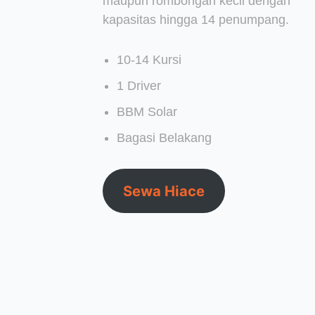
maupun rombongan kecil dengan
kapasitas hingga 14 penumpang.
10-14 Kursi
1 Driver
BBM Solar
Bagasi Belakang
Sewa Hiace