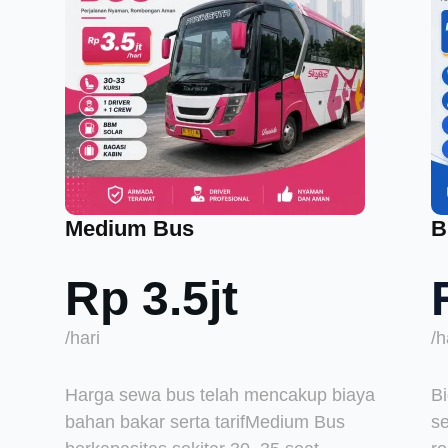
Medium Bus
B
Rp 3.5jt
/hari
/h
Harga sewa bus telah mencakup biaya
B
bahan bakar serta tarifMedium Bus
se