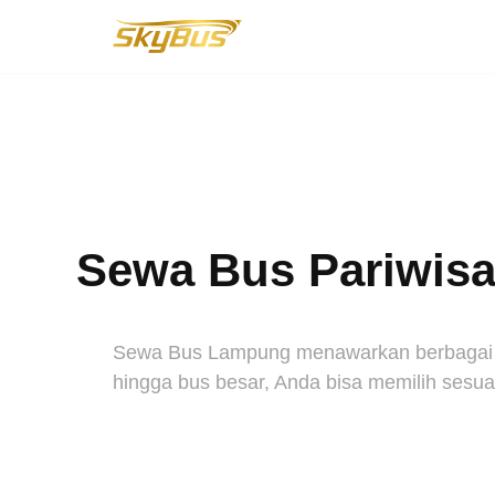
Lompat
ke
konten
Sewa Bus Pariwisat
Sewa Bus Lampung menawarkan berbagai pil
hingga bus besar, Anda bisa memilih sesuai