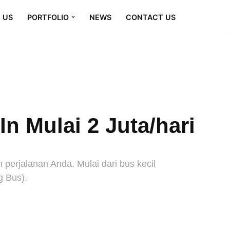
 US
PORTFOLIO
NEWS
CONTACT US
n Mulai 2 Juta/hari
erjalanan Anda. Mulai dari bus kecil
g Bus).