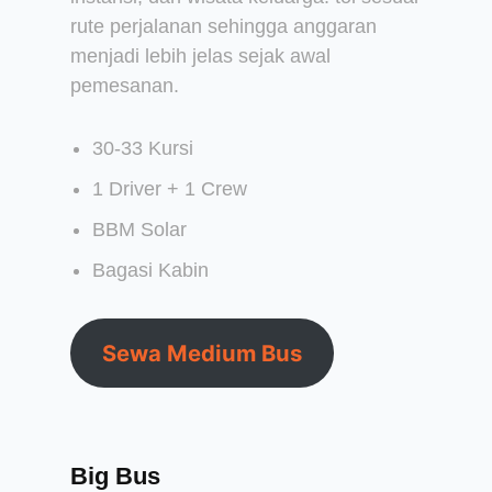
rute perjalanan sehingga anggaran
menjadi lebih jelas sejak awal
pemesanan.
30-33 Kursi
1 Driver + 1 Crew
BBM Solar
Bagasi Kabin
Sewa Medium Bus
Big Bus