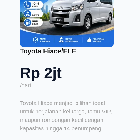
Toyota Hiace/ELF
Rp 2jt
/hari
Toyota Hiace menjadi pilihan ideal
untuk perjalanan keluarga, tamu VIP,
maupun rombongan kecil dengan
kapasitas hingga 14 penumpang.