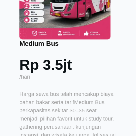
Medium Bus
Rp 3.5jt
/hari
Harga sewa bus telah mencakup biaya
bahan bakar serta tarifMedium Bus
berkapasitas sekitar 30–35 seat
menjadi pilihan favorit untuk study tour,
gathering perusahaan, kunjungan
instansi, dan wisata keluarga. tol sesuai