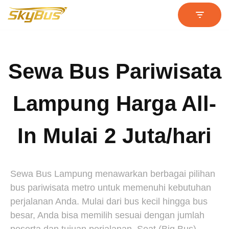
Lompat
ke
konten
Sewa Bus Pariwisata
Lampung Harga All-
In Mulai 2 Juta/hari
Sewa Bus Lampung menawarkan berbagai pilihan
bus pariwisata metro untuk memenuhi kebutuhan
perjalanan Anda. Mulai dari bus kecil hingga bus
besar, Anda bisa memilih sesuai dengan jumlah