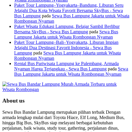
Paket Tour Lampung–Yogyakarta–Bandung, Liburan Seru
Jelajahi Dua Kota Wisata Favorit Bersama SkyBus - Sewa
Bus Lampung
pada
Sewa Bus Lampung Jakarta untuk Wisata
Rombongan Nyaman
Paket Wisata Edukasi Lampung, Belajar Sambil Berlibur
Bersama SkyBus - Sewa Bus Lampung
pada
Sewa Bus
Lampung Jakarta untuk Wisata Rombongan Nyaman
Paket Tour Lampung–Bali–Yogyakarta, Liburan Impian
Jelajahi Dua Destinasi Favorit Indonesia - Sewa Bus
Lampung
pada
Sewa Bus Lampung Jakarta untuk Wisata
Rombongan Nyaman
Rental Bus Pariwisata Lampung ke Palembang, Armada
Nyaman Harga Terjangkau - Sewa Bus Lampung
pada
Sewa
Bus Lampung Jakarta untuk Wisata Rombongan Nyaman
About us
Sewa Bus Bandar Lampung merupakan pilihan terbaik Dengan
armada lengkap mulai dari Toyota Hiace, Elf Long, Medium Bus,
hingga Big Bus, SkyBus siap melayani berbagai kebutuhan
perjalanan, baik wisata, study tour, gathering, perjalanan dinas,