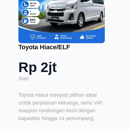
Toyota Hiace/ELF
Rp 2jt
/hari
Toyota Hiace menjadi pilihan ideal
untuk perjalanan keluarga, tamu VIP,
maupun rombongan kecil dengan
kapasitas hingga 14 penumpang.