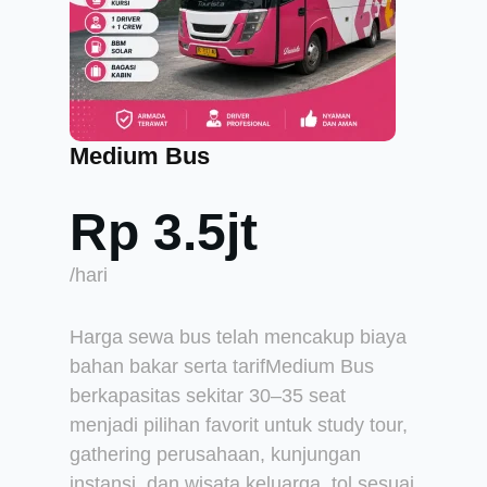
Medium Bus
Rp 3.5jt
/hari
Harga sewa bus telah mencakup biaya
bahan bakar serta tarifMedium Bus
berkapasitas sekitar 30–35 seat
menjadi pilihan favorit untuk study tour,
gathering perusahaan, kunjungan
instansi, dan wisata keluarga. tol sesuai