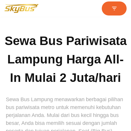
Lompat
ke
konten
Sewa Bus Pariwisata
Lampung Harga All-
In Mulai 2 Juta/hari
Sewa Bus Lampung menawarkan berbagai pilihan
bus pariwisata metro untuk memenuhi kebutuhan
perjalanan Anda. Mulai dari bus kecil hingga bus
besar, Anda bisa memilih sesuai dengan jumlah