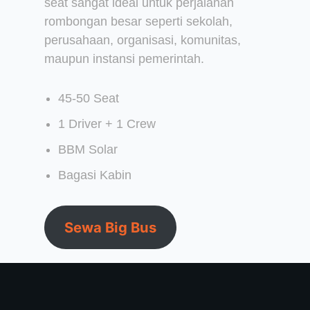
seat sangat ideal untuk perjalanan
rombongan besar seperti sekolah,
perusahaan, organisasi, komunitas,
maupun instansi pemerintah.
45-50 Seat
1 Driver + 1 Crew
BBM Solar
Bagasi Kabin
Sewa Big Bus