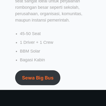
seat sangat ideal untuk perjalanan
rombongan besar seperti sekolah,
perusahaan, organisasi, komunitas,
maupun instansi pemerintah.
45-50 Seat
1 Driver + 1 Crew
BBM Solar
Bagasi Kabin
Sewa Big Bus