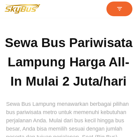
Lompat
ke
konten
Sewa Bus Pariwisata
Lampung Harga All-
In Mulai 2 Juta/hari
Sewa Bus Lampung menawarkan berbagai pilihan
bus pariwisata metro untuk memenuhi kebutuhan
perjalanan Anda. Mulai dari bus kecil hingga bus
besar, Anda bisa memilih sesuai dengan jumlah