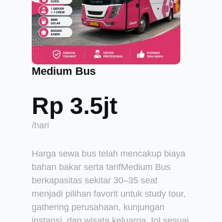
Medium Bus
Rp 3.5jt
/hari
Harga sewa bus telah mencakup biaya
bahan bakar serta tarifMedium Bus
berkapasitas sekitar 30–35 seat
menjadi pilihan favorit untuk study tour,
gathering perusahaan, kunjungan
instansi, dan wisata keluarga. tol sesuai