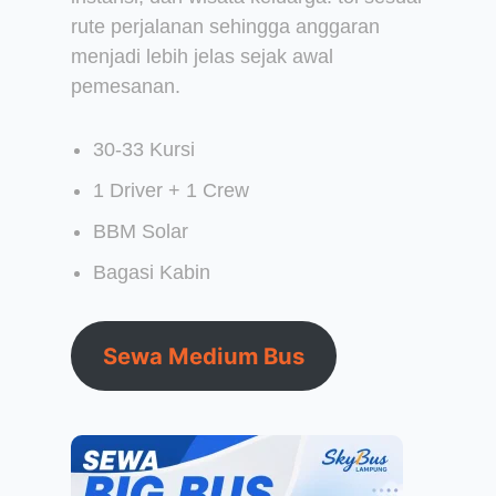
rute perjalanan sehingga anggaran
menjadi lebih jelas sejak awal
pemesanan.
30-33 Kursi
1 Driver + 1 Crew
BBM Solar
Bagasi Kabin
Sewa Medium Bus