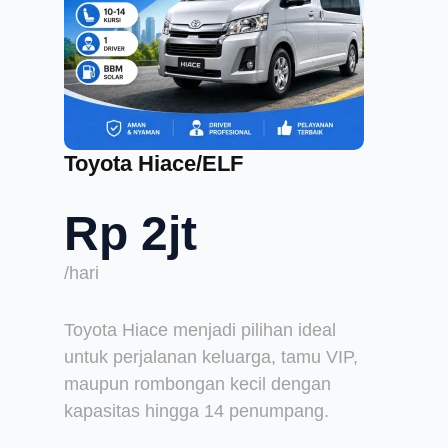
Toyota Hiace/ELF
Rp 2jt
/hari
Toyota Hiace menjadi pilihan ideal
untuk perjalanan keluarga, tamu VIP,
maupun rombongan kecil dengan
kapasitas hingga 14 penumpang.