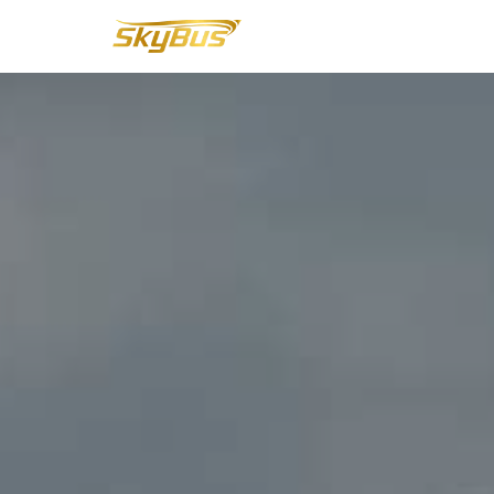
Lompat
ke
konten