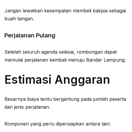
Jangan lewatkan kesempatan membeli bakpia sebagai
buah tangan.
Perjalanan Pulang
Setelah seluruh agenda selesai, rombongan dapat
memulai perjalanan kembali menuju Bandar Lampung.
Estimasi Anggaran
Besarnya biaya tentu bergantung pada jumlah peserta
dan jenis perjalanan.
Komponen yang perlu dipersiapkan antara lain: