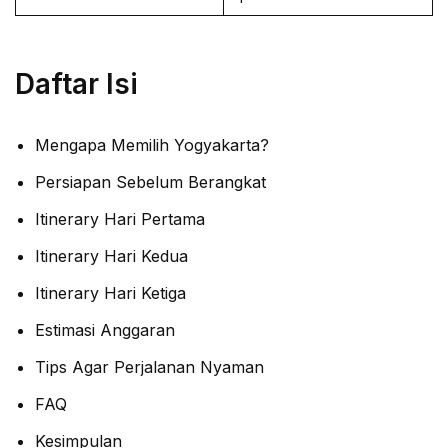
Daftar Isi
Mengapa Memilih Yogyakarta?
Persiapan Sebelum Berangkat
Itinerary Hari Pertama
Itinerary Hari Kedua
Itinerary Hari Ketiga
Estimasi Anggaran
Tips Agar Perjalanan Nyaman
FAQ
Kesimpulan