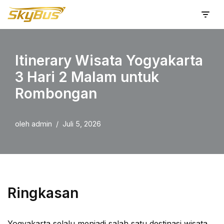
Lompat
ke
konten
Itinerary Wisata Yogyakarta
3 Hari 2 Malam untuk
Rombongan
oleh
admin
Juli 5, 2026
Ringkasan
Yogyakarta selalu menjadi salah satu destinasi wisata