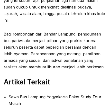
yang tersusun rapi, perjalanan tiga hari dua malam
sudah cukup untuk menikmati destinasi budaya,
sejarah, wisata alam, hingga pusat oleh-oleh khas kota
ini.
Bagi rombongan dari Bandar Lampung, penggunaan
bus pariwisata menjadi pilihan yang praktis karena
seluruh peserta dapat bepergian bersama dengan
lebih nyaman. Perencanaan yang matang, pemilihan
armada yang sesuai, dan jadwal perjalanan yang
realistis akan membuat liburan menjadi lebih berkesan.
Artikel Terkait
Sewa Bus Lampung Yogyakarta Paket Study Tour
Murah