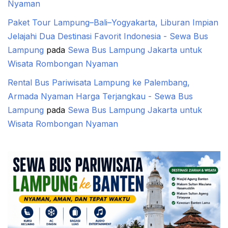
Nyaman
Paket Tour Lampung–Bali–Yogyakarta, Liburan Impian
Jelajahi Dua Destinasi Favorit Indonesia - Sewa Bus
Lampung
pada
Sewa Bus Lampung Jakarta untuk
Wisata Rombongan Nyaman
Rental Bus Pariwisata Lampung ke Palembang,
Armada Nyaman Harga Terjangkau - Sewa Bus
Lampung
pada
Sewa Bus Lampung Jakarta untuk
Wisata Rombongan Nyaman