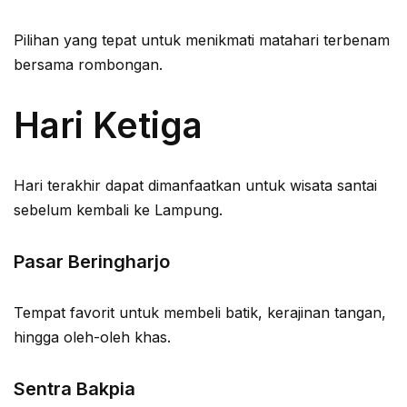
Pilihan yang tepat untuk menikmati matahari terbenam
bersama rombongan.
Hari Ketiga
Hari terakhir dapat dimanfaatkan untuk wisata santai
sebelum kembali ke Lampung.
Pasar Beringharjo
Tempat favorit untuk membeli batik, kerajinan tangan,
hingga oleh-oleh khas.
Sentra Bakpia