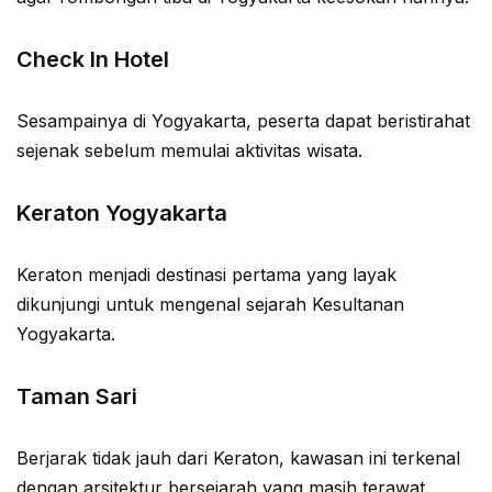
Check In Hotel
Sesampainya di Yogyakarta, peserta dapat beristirahat
sejenak sebelum memulai aktivitas wisata.
Keraton Yogyakarta
Keraton menjadi destinasi pertama yang layak
dikunjungi untuk mengenal sejarah Kesultanan
Yogyakarta.
Taman Sari
Berjarak tidak jauh dari Keraton, kawasan ini terkenal
dengan arsitektur bersejarah yang masih terawat.