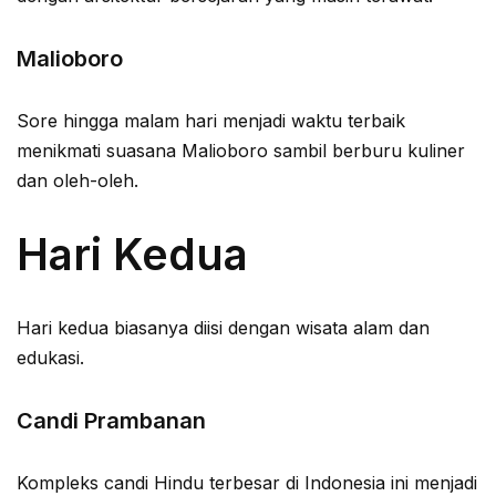
Malioboro
Sore hingga malam hari menjadi waktu terbaik
menikmati suasana Malioboro sambil berburu kuliner
dan oleh-oleh.
Hari Kedua
Hari kedua biasanya diisi dengan wisata alam dan
edukasi.
Candi Prambanan
Kompleks candi Hindu terbesar di Indonesia ini menjadi