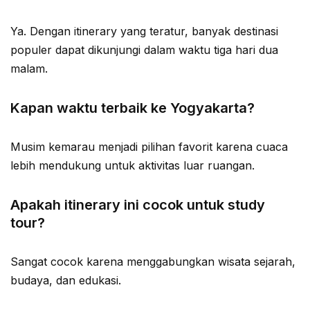
Ya. Dengan itinerary yang teratur, banyak destinasi
populer dapat dikunjungi dalam waktu tiga hari dua
malam.
Kapan waktu terbaik ke Yogyakarta?
Musim kemarau menjadi pilihan favorit karena cuaca
lebih mendukung untuk aktivitas luar ruangan.
Apakah itinerary ini cocok untuk study
tour?
Sangat cocok karena menggabungkan wisata sejarah,
budaya, dan edukasi.