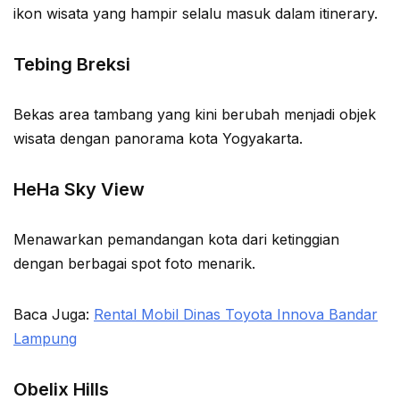
ikon wisata yang hampir selalu masuk dalam itinerary.
Tebing Breksi
Bekas area tambang yang kini berubah menjadi objek
wisata dengan panorama kota Yogyakarta.
HeHa Sky View
Menawarkan pemandangan kota dari ketinggian
dengan berbagai spot foto menarik.
Baca Juga:
Rental Mobil Dinas Toyota Innova Bandar
Lampung
Obelix Hills