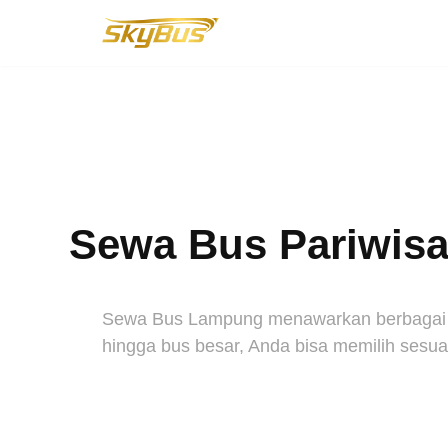
Lompat
ke
konten
Sewa Bus Pariwisat
Sewa Bus Lampung menawarkan berbagai pil
hingga bus besar, Anda bisa memilih sesuai