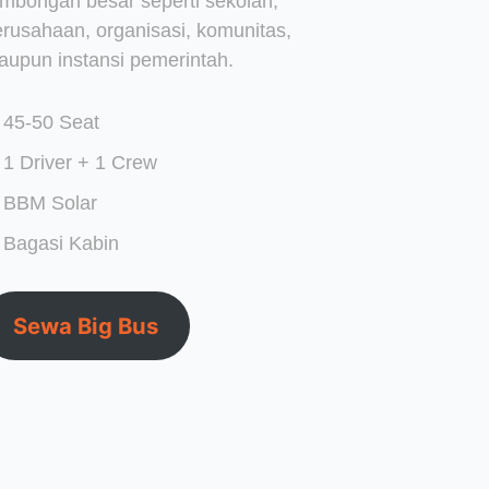
ombongan besar seperti sekolah,
erusahaan, organisasi, komunitas,
aupun instansi pemerintah.
45-50 Seat
1 Driver + 1 Crew
BBM Solar
Bagasi Kabin
Sewa Big Bus