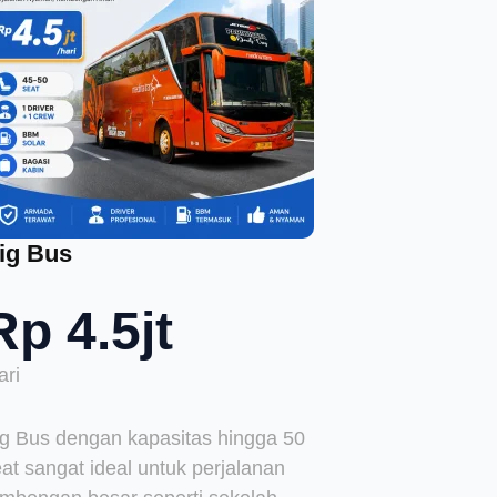
ig Bus
Rp 4.5jt
ari
ig Bus dengan kapasitas hingga 50
at sangat ideal untuk perjalanan