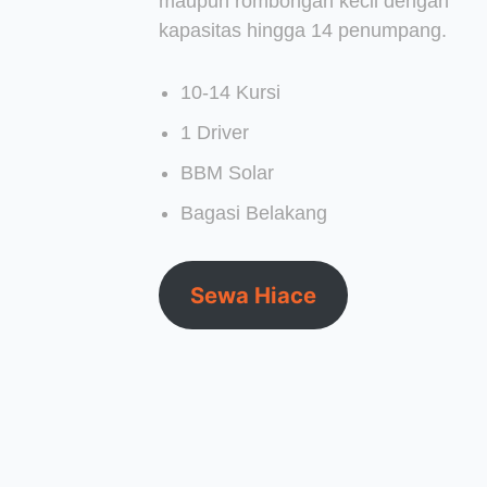
maupun rombongan kecil dengan
kapasitas hingga 14 penumpang.
10-14 Kursi
1 Driver
BBM Solar
Bagasi Belakang
Sewa Hiace