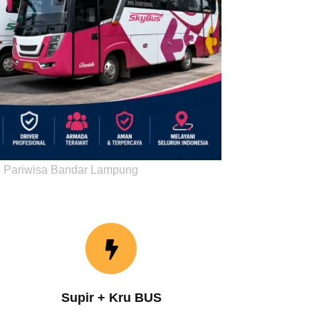
 Pariwisa Bandar Lampung
Supir + Kru BUS