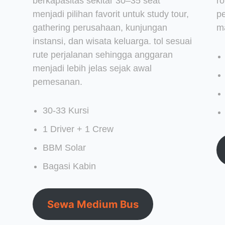
berkapasitas sekitar 30–35 seat
r
menjadi pilihan favorit untuk study tour,
p
gathering perusahaan, kunjungan
m
instansi, dan wisata keluarga. tol sesuai
rute perjalanan sehingga anggaran
menjadi lebih jelas sejak awal
pemesanan.
30-33 Kursi
1 Driver + 1 Crew
BBM Solar
Bagasi Kabin
Sewa Medium Bus