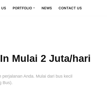
 US
PORTFOLIO
NEWS
CONTACT US
n Mulai 2 Juta/hari
erjalanan Anda. Mulai dari bus kecil
g Bus).