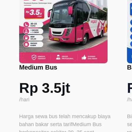
Medium Bus
B
Rp 3.5jt
/hari
/h
Harga sewa bus telah mencakup biaya
B
bahan bakar serta tarifMedium Bus
se