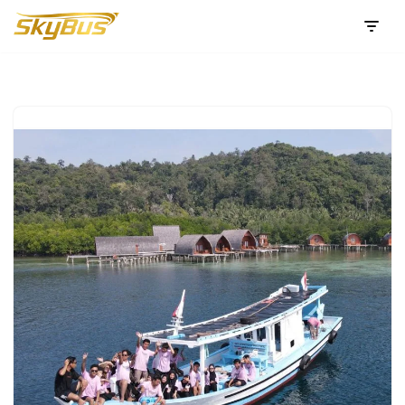
Lompat
ke
konten