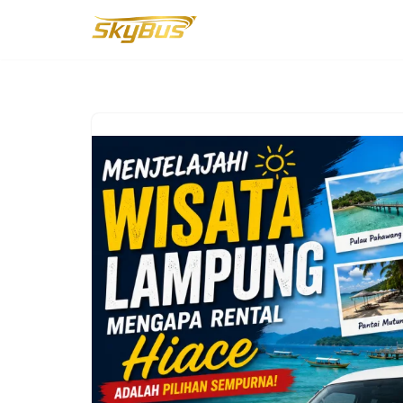
Lompat
ke
konten