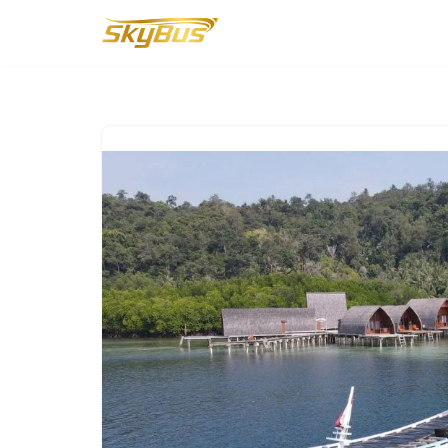
Lompat
ke
konten