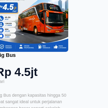
ig Bus
Rp 4.5jt
ari
ig Bus dengan kapasitas hingga 50
at sangat ideal untuk perjalanan