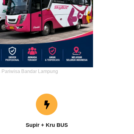
 Pariwisa Bandar Lampung
Supir + Kru BUS