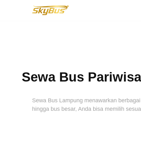
Lompat
ke
konten
Sewa Bus Pariwisat
Sewa Bus Lampung menawarkan berbagai pil
hingga bus besar, Anda bisa memilih sesuai