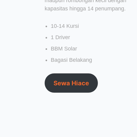
maupun rombongan kecil dengan
kapasitas hingga 14 penumpang.
10-14 Kursi
1 Driver
BBM Solar
Bagasi Belakang
Sewa Hiace