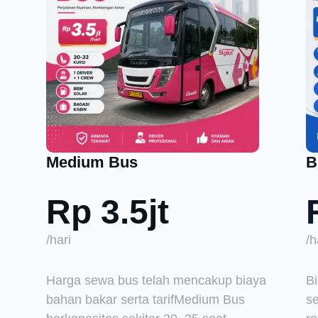
Medium Bus
B
Rp 3.5jt
/hari
/h
Harga sewa bus telah mencakup biaya
B
bahan bakar serta tarifMedium Bus
se