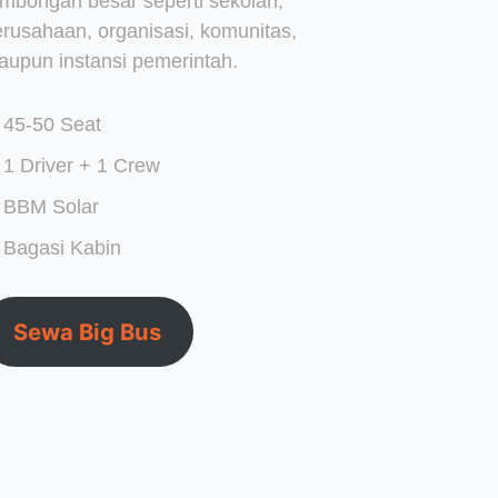
ombongan besar seperti sekolah,
erusahaan, organisasi, komunitas,
aupun instansi pemerintah.
45-50 Seat
1 Driver + 1 Crew
BBM Solar
Bagasi Kabin
Sewa Big Bus