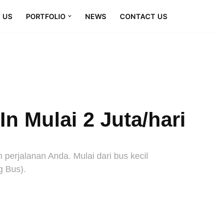
 US
PORTFOLIO
NEWS
CONTACT US
n Mulai 2 Juta/hari
erjalanan Anda. Mulai dari bus kecil
g Bus).