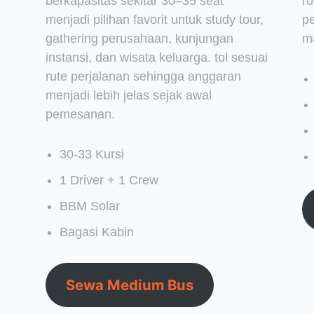
berkapasitas sekitar 30–35 seat
r
menjadi pilihan favorit untuk study tour,
p
gathering perusahaan, kunjungan
m
instansi, dan wisata keluarga. tol sesuai
rute perjalanan sehingga anggaran
menjadi lebih jelas sejak awal
pemesanan.
30-33 Kursi
1 Driver + 1 Crew
BBM Solar
Bagasi Kabin
Sewa Medium Bus