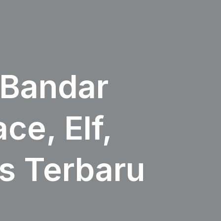
 Bandar
e, Elf,
s Terbaru