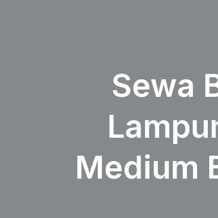
Sewa B
Lampun
Medium B