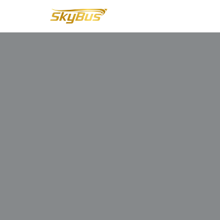
Lompat
ke
konten