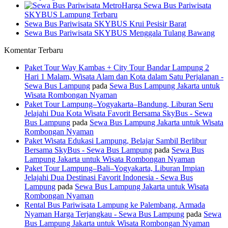
Harga Sewa Bus Pariwisata
SKYBUS Lampung Terbaru
Sewa Bus Pariwisata SKYBUS Krui Pesisir Barat
Sewa Bus Pariwisata SKYBUS Menggala Tulang Bawang
Komentar Terbaru
Paket Tour Way Kambas + City Tour Bandar Lampung 2
Hari 1 Malam, Wisata Alam dan Kota dalam Satu Perjalanan -
Sewa Bus Lampung
pada
Sewa Bus Lampung Jakarta untuk
Wisata Rombongan Nyaman
Paket Tour Lampung–Yogyakarta–Bandung, Liburan Seru
Jelajahi Dua Kota Wisata Favorit Bersama SkyBus - Sewa
Bus Lampung
pada
Sewa Bus Lampung Jakarta untuk Wisata
Rombongan Nyaman
Paket Wisata Edukasi Lampung, Belajar Sambil Berlibur
Bersama SkyBus - Sewa Bus Lampung
pada
Sewa Bus
Lampung Jakarta untuk Wisata Rombongan Nyaman
Paket Tour Lampung–Bali–Yogyakarta, Liburan Impian
Jelajahi Dua Destinasi Favorit Indonesia - Sewa Bus
Lampung
pada
Sewa Bus Lampung Jakarta untuk Wisata
Rombongan Nyaman
Rental Bus Pariwisata Lampung ke Palembang, Armada
Nyaman Harga Terjangkau - Sewa Bus Lampung
pada
Sewa
Bus Lampung Jakarta untuk Wisata Rombongan Nyaman