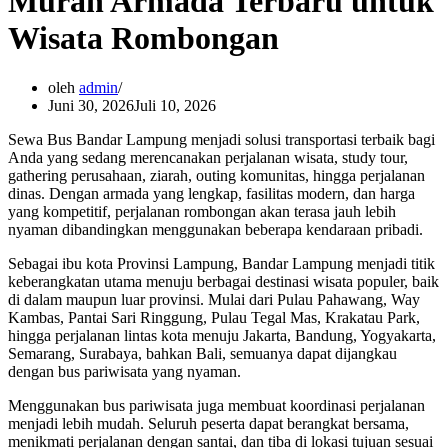
Murah Armada Terbaru untuk
Wisata Rombongan
oleh
admin
Juni 30, 2026
Juli 10, 2026
Sewa Bus Bandar Lampung menjadi solusi transportasi terbaik bagi
Anda yang sedang merencanakan perjalanan wisata, study tour,
gathering perusahaan, ziarah, outing komunitas, hingga perjalanan
dinas. Dengan armada yang lengkap, fasilitas modern, dan harga
yang kompetitif, perjalanan rombongan akan terasa jauh lebih
nyaman dibandingkan menggunakan beberapa kendaraan pribadi.
Sebagai ibu kota Provinsi Lampung, Bandar Lampung menjadi titik
keberangkatan utama menuju berbagai destinasi wisata populer, baik
di dalam maupun luar provinsi. Mulai dari Pulau Pahawang, Way
Kambas, Pantai Sari Ringgung, Pulau Tegal Mas, Krakatau Park,
hingga perjalanan lintas kota menuju Jakarta, Bandung, Yogyakarta,
Semarang, Surabaya, bahkan Bali, semuanya dapat dijangkau
dengan bus pariwisata yang nyaman.
Menggunakan bus pariwisata juga membuat koordinasi perjalanan
menjadi lebih mudah. Seluruh peserta dapat berangkat bersama,
menikmati perjalanan dengan santai, dan tiba di lokasi tujuan sesuai