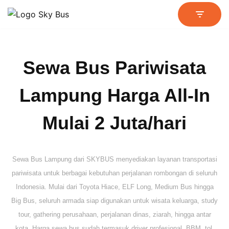
Lompat
ke
konten
Sewa Bus Pariwisata
Lampung Harga All-In
Mulai 2 Juta/hari
Sewa Bus Lampung dari SKYBUS menyediakan layanan transportasi
pariwisata untuk berbagai kebutuhan perjalanan rombongan di seluruh
Indonesia. Mulai dari Toyota Hiace, ELF Long, Medium Bus hingga
Big Bus, seluruh armada siap digunakan untuk wisata keluarga, study
tour, gathering perusahaan, perjalanan dinas, ziarah, hingga antar
kota. Harga sewa bus sudah termasuk driver profesional, BBM, tol,