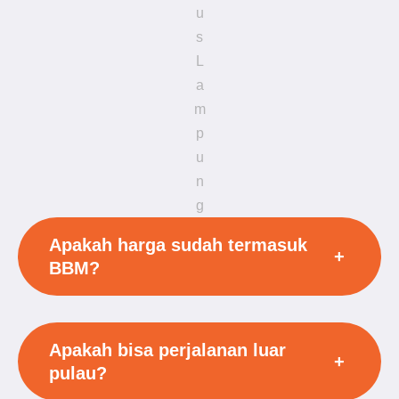
u
s
L
a
m
p
u
n
g
Apakah harga sudah termasuk
+
BBM?
Apakah bisa perjalanan luar
+
pulau?