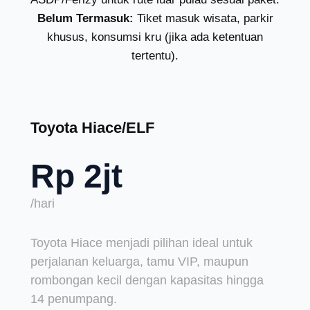
Belum Termasuk:
Tiket masuk wisata, parkir
khusus, konsumsi kru (jika ada ketentuan
tertentu).
Toyota Hiace/ELF
Rp 2jt
/hari
Toyota Hiace menjadi pilihan ideal untuk
perjalanan keluarga, tamu VIP, maupun
rombongan kecil dengan kapasitas hingga
14 penumpang.