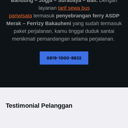
Bandung – Jogja – Surabaya – Bali.
Dengan
layanan
tarif sewa bus
pariwisata
termasuk
penyebrangan ferry ASDP
Merak – Ferrizy Bakauheni
yang sudah termasuk
paket perjalanan, kamu tinggal duduk santai
menikmati pemandangan selama perjalanan.
0819-1000-8832
Testimonial Pelanggan