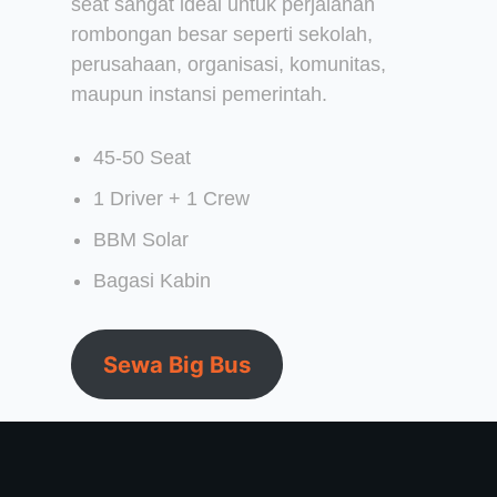
seat sangat ideal untuk perjalanan
rombongan besar seperti sekolah,
perusahaan, organisasi, komunitas,
maupun instansi pemerintah.
45-50 Seat
1 Driver + 1 Crew
BBM Solar
Bagasi Kabin
Sewa Big Bus