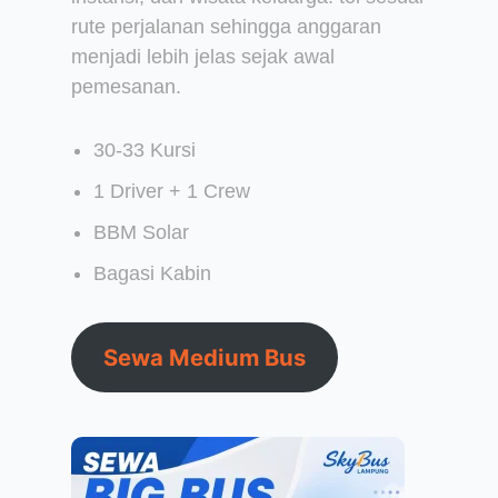
rute perjalanan sehingga anggaran
menjadi lebih jelas sejak awal
pemesanan.
30-33 Kursi
1 Driver + 1 Crew
BBM Solar
Bagasi Kabin
Sewa Medium Bus