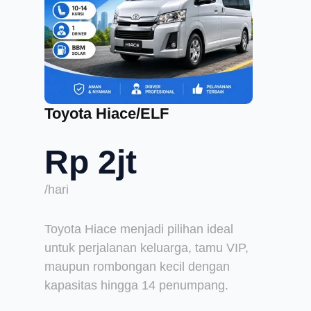
Toyota Hiace/ELF
Rp 2jt
/hari
Toyota Hiace menjadi pilihan ideal
untuk perjalanan keluarga, tamu VIP,
maupun rombongan kecil dengan
kapasitas hingga 14 penumpang.