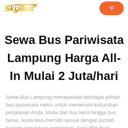
Lompat
ke
konten
Sewa Bus Pariwisata
Lampung Harga All-
In Mulai 2 Juta/hari
Sewa Bus Lampung menawarkan berbagai pilihan
bus pariwisata metro untuk memenuhi kebutuhan
perjalanan Anda. Mulai dari bus kecil hingga bus
besar, Anda bisa memilih sesuai dengan jumlah