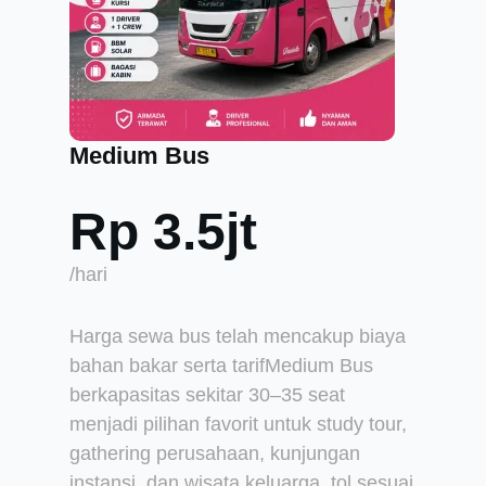
Medium Bus
Rp 3.5jt
/hari
Harga sewa bus telah mencakup biaya
bahan bakar serta tarifMedium Bus
berkapasitas sekitar 30–35 seat
menjadi pilihan favorit untuk study tour,
gathering perusahaan, kunjungan
instansi, dan wisata keluarga. tol sesuai