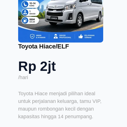
Toyota Hiace/ELF
Rp 2jt
/hari
Toyota Hiace menjadi pilihan ideal
untuk perjalanan keluarga, tamu VIP,
maupun rombongan kecil dengan
kapasitas hingga 14 penumpang.