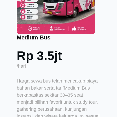
Medium Bus
Rp 3.5jt
/hari
Harga sewa bus telah mencakup biaya
bahan bakar serta tarifMedium Bus
berkapasitas sekitar 30–35 seat
menjadi pilihan favorit untuk study tour,
gathering perusahaan, kunjungan
instansi, dan wisata keluarga. tol sesuai