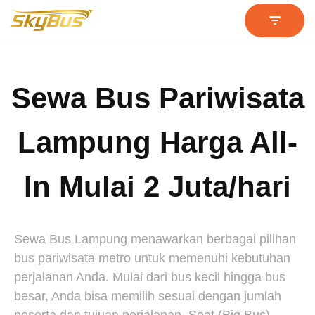
Lompat
ke
konten
Sewa Bus Pariwisata
Lampung Harga All-
In Mulai 2 Juta/hari
Sewa Bus Lampung menawarkan berbagai pilihan
bus pariwisata metro untuk memenuhi kebutuhan
perjalanan Anda. Mulai dari bus kecil hingga bus
besar, Anda bisa memilih sesuai dengan jumlah