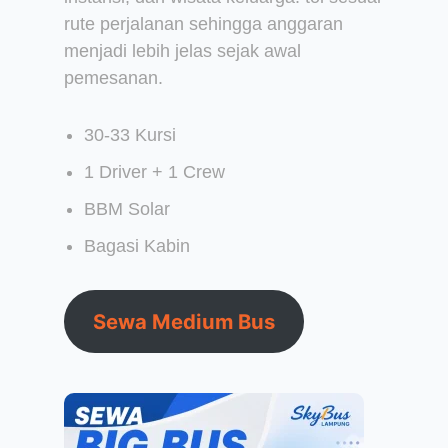
rute perjalanan sehingga anggaran
menjadi lebih jelas sejak awal
pemesanan.
30-33 Kursi
1 Driver + 1 Crew
BBM Solar
Bagasi Kabin
Sewa Medium Bus