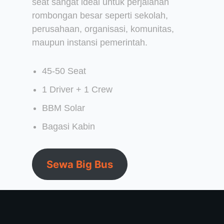
seat sangat ideal untuk perjalanan
rombongan besar seperti sekolah,
perusahaan, organisasi, komunitas,
maupun instansi pemerintah.
45-50 Seat
1 Driver + 1 Crew
BBM Solar
Bagasi Kabin
Sewa Big Bus