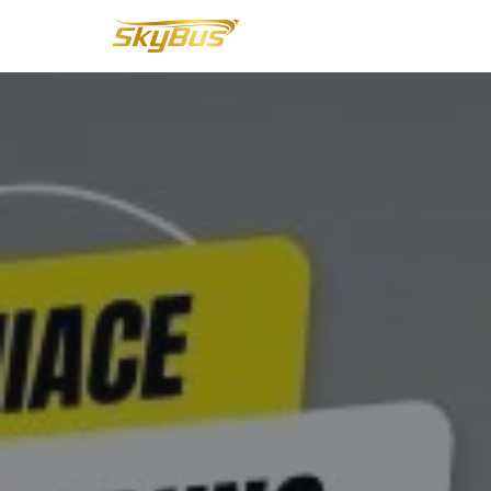
Lompat
ke
konten