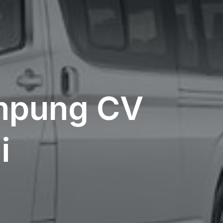
mpung CV
i