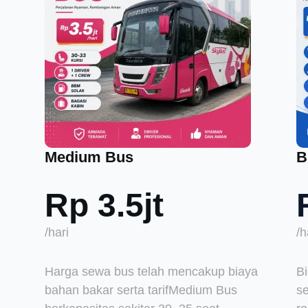
Medium Bus
B
Rp 3.5jt
/hari
/h
Harga sewa bus telah mencakup biaya
B
bahan bakar serta tarifMedium Bus
se