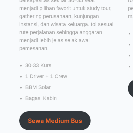
berkapasitas sekitar 30–35 seat
r
menjadi pilihan favorit untuk study tour,
p
gathering perusahaan, kunjungan
m
instansi, dan wisata keluarga. tol sesuai
rute perjalanan sehingga anggaran
menjadi lebih jelas sejak awal
pemesanan.
30-33 Kursi
1 Driver + 1 Crew
BBM Solar
Bagasi Kabin
Sewa Medium Bus