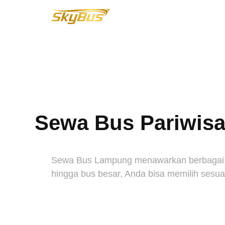
Lompat
ke
konten
Sewa Bus Pariwisat
Sewa Bus Lampung menawarkan berbagai pil
hingga bus besar, Anda bisa memilih sesuai