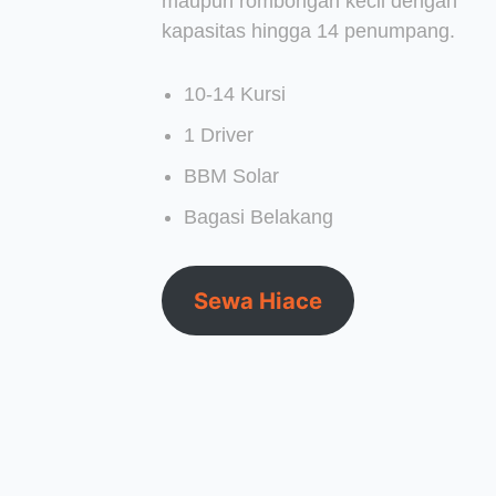
maupun rombongan kecil dengan
kapasitas hingga 14 penumpang.
10-14 Kursi
1 Driver
BBM Solar
Bagasi Belakang
Sewa Hiace