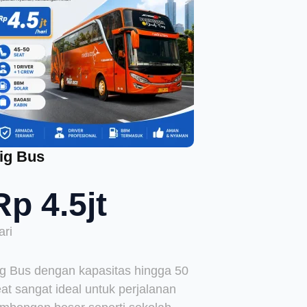
ig Bus
Rp 4.5jt
ari
ig Bus dengan kapasitas hingga 50
at sangat ideal untuk perjalanan