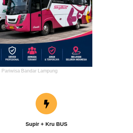
 Pariwisa Bandar Lampung
Supir + Kru BUS