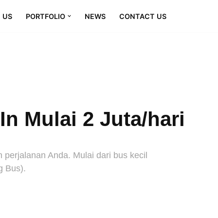
 US
PORTFOLIO
NEWS
CONTACT US
n Mulai 2 Juta/hari
erjalanan Anda. Mulai dari bus kecil
g Bus).