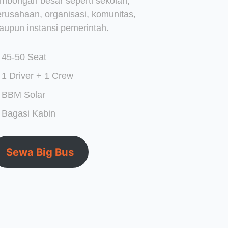
ombongan besar seperti sekolah,
erusahaan, organisasi, komunitas,
aupun instansi pemerintah.
45-50 Seat
1 Driver + 1 Crew
BBM Solar
Bagasi Kabin
Sewa Big Bus