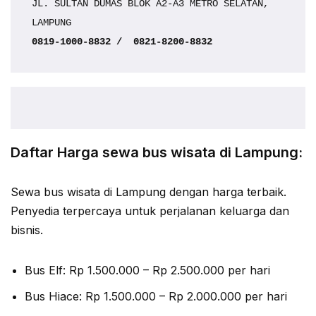
JL. SULTAN DUMAS BLOK A2-A3 METRO SELATAN, 
LAMPUNG
0819-1000-8832 /  0821-8200-8832
Daftar Harga sewa bus wisata di Lampung:
Sewa bus wisata di Lampung dengan harga terbaik.
Penyedia terpercaya untuk perjalanan keluarga dan
bisnis.
Bus Elf: Rp 1.500.000 – Rp 2.500.000 per hari
Bus Hiace: Rp 1.500.000 – Rp 2.000.000 per hari