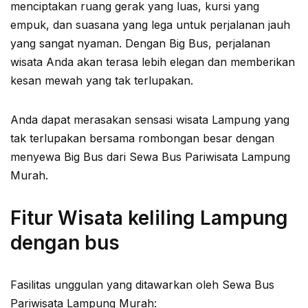
menciptakan ruang gerak yang luas, kursi yang
empuk, dan suasana yang lega untuk perjalanan jauh
yang sangat nyaman. Dengan Big Bus, perjalanan
wisata Anda akan terasa lebih elegan dan memberikan
kesan mewah yang tak terlupakan.
Anda dapat merasakan sensasi wisata Lampung yang
tak terlupakan bersama rombongan besar dengan
menyewa Big Bus dari Sewa Bus Pariwisata Lampung
Murah.
Fitur Wisata keliling Lampung
dengan bus
Fasilitas unggulan yang ditawarkan oleh Sewa Bus
Pariwisata Lampung Murah: