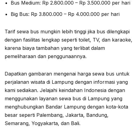
Bus Medium: Rp 2.800.000 – Rp 3.500.000 per hari
Big Bus: Rp 3.800.000 – Rp 4.000.000 per hari
Tarif sewa bus mungkin lebih tinggi jika bus dilengkapi
dengan fasilitas lengkap seperti toilet, TV, dan karaoke,
karena biaya tambahan yang terlibat dalam
pemeliharaan dan penggunaannya.
Dapatkan gambaran mengenai harga sewa bus untuk
perjalanan wisata di Lampung dengan informasi yang
kami sediakan. Jelajahi keindahan Indonesia dengan
menggunakan layanan sewa bus di Lampung yang
menghubungkan Bandar Lampung dengan kota-kota
besar seperti Palembang, Jakarta, Bandung,
Semarang, Yogyakarta, dan Bali.