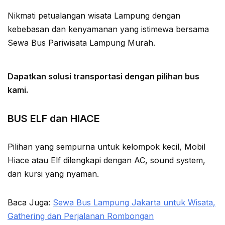
Nikmati petualangan wisata Lampung dengan
kebebasan dan kenyamanan yang istimewa bersama
Sewa Bus Pariwisata Lampung Murah.
Dapatkan solusi transportasi dengan pilihan bus
kami.
BUS ELF dan HIACE
Pilihan yang sempurna untuk kelompok kecil, Mobil
Hiace atau Elf dilengkapi dengan AC, sound system,
dan kursi yang nyaman.
Baca Juga:
Sewa Bus Lampung Jakarta untuk Wisata,
Gathering dan Perjalanan Rombongan