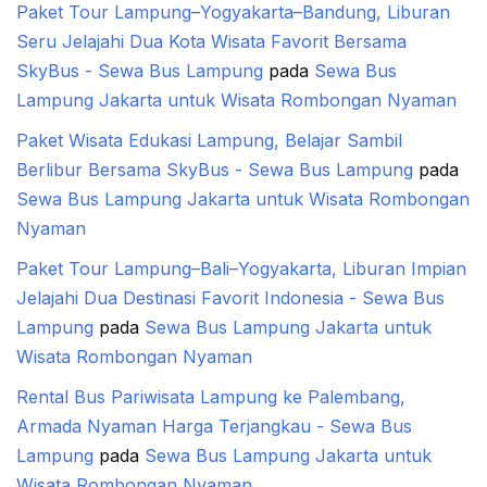
Paket Tour Lampung–Yogyakarta–Bandung, Liburan
Seru Jelajahi Dua Kota Wisata Favorit Bersama
SkyBus - Sewa Bus Lampung
pada
Sewa Bus
Lampung Jakarta untuk Wisata Rombongan Nyaman
Paket Wisata Edukasi Lampung, Belajar Sambil
Berlibur Bersama SkyBus - Sewa Bus Lampung
pada
Sewa Bus Lampung Jakarta untuk Wisata Rombongan
Nyaman
Paket Tour Lampung–Bali–Yogyakarta, Liburan Impian
Jelajahi Dua Destinasi Favorit Indonesia - Sewa Bus
Lampung
pada
Sewa Bus Lampung Jakarta untuk
Wisata Rombongan Nyaman
Rental Bus Pariwisata Lampung ke Palembang,
Armada Nyaman Harga Terjangkau - Sewa Bus
Lampung
pada
Sewa Bus Lampung Jakarta untuk
Wisata Rombongan Nyaman