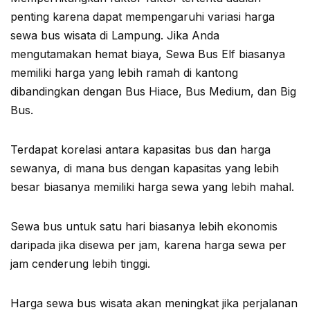
penting karena dapat mempengaruhi variasi harga
sewa bus wisata di Lampung. Jika Anda
mengutamakan hemat biaya, Sewa Bus Elf biasanya
memiliki harga yang lebih ramah di kantong
dibandingkan dengan Bus Hiace, Bus Medium, dan Big
Bus.
Terdapat korelasi antara kapasitas bus dan harga
sewanya, di mana bus dengan kapasitas yang lebih
besar biasanya memiliki harga sewa yang lebih mahal.
Sewa bus untuk satu hari biasanya lebih ekonomis
daripada jika disewa per jam, karena harga sewa per
jam cenderung lebih tinggi.
Harga sewa bus wisata akan meningkat jika perjalanan