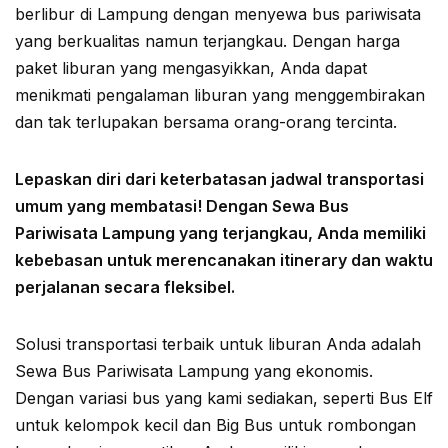
berlibur di Lampung dengan menyewa bus pariwisata
yang berkualitas namun terjangkau. Dengan harga
paket liburan yang mengasyikkan, Anda dapat
menikmati pengalaman liburan yang menggembirakan
dan tak terlupakan bersama orang-orang tercinta.
Lepaskan diri dari keterbatasan jadwal transportasi
umum yang membatasi! Dengan Sewa Bus
Pariwisata Lampung yang terjangkau, Anda memiliki
kebebasan untuk merencanakan itinerary dan waktu
perjalanan secara fleksibel.
Solusi transportasi terbaik untuk liburan Anda adalah
Sewa Bus Pariwisata Lampung yang ekonomis.
Dengan variasi bus yang kami sediakan, seperti Bus Elf
untuk kelompok kecil dan Big Bus untuk rombongan