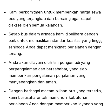
Kami berkomitmen untuk memberikan harga sewa
bus yang terjangkau dan bersaing agar dapat
diakses oleh semua kalangan.
Setiap bus dalam armada kami dipelihara dengan
baik untuk memastikan standar kualitas yang tinggi,
sehingga Anda dapat menikmati perjalanan dengan
tenang.
Anda akan dilayani oleh tim pengemudi yang
berpengalaman dan bersahabat, yang siap
memberikan pengalaman perjalanan yang
menyenangkan dan aman.
Dengan berbagai macam pilihan bus yang tersedia,
kami berusaha untuk memenuhi kebutuhan
perjalanan Anda dengan memberikan layanan yang