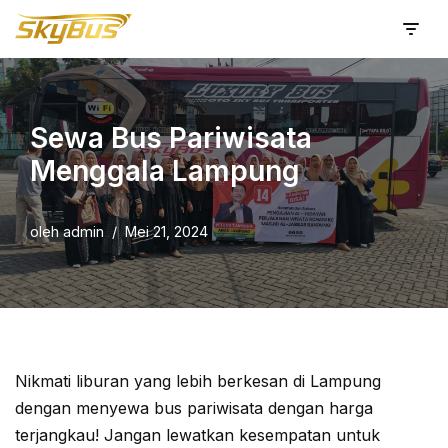
Lompat
ke
konten
Sewa Bus Pariwisata
Menggala Lampung
oleh
admin
Mei 21, 2024
Nikmati liburan yang lebih berkesan di Lampung
dengan menyewa bus pariwisata dengan harga
terjangkau! Jangan lewatkan kesempatan untuk