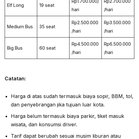
Rp1.700.000/
Rp2.700.000
Elf Long
19 seat
hari
/hari
Rp2.500.000
Rp3.500.000
Medium Bus
35 seat
/hari
/hari
Rp4.500.000
Rp6.500.000
Big Bus
60 seat
/hari
/hari
Catatan:
Harga di atas sudah termasuk biaya sopir, BBM, tol,
dan penyebrangan jika tujuan luar kota.
Harga belum termasuk biaya parkir, tiket masuk
wisata, dan konsumsi driver.
Tarif dapat berubah sesuai musim liburan atau