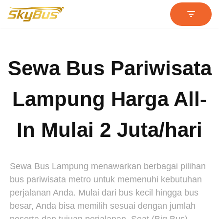
Lompat
ke
konten
Sewa Bus Pariwisata
Lampung Harga All-
In Mulai 2 Juta/hari
Sewa Bus Lampung menawarkan berbagai pilihan
bus pariwisata metro untuk memenuhi kebutuhan
perjalanan Anda. Mulai dari bus kecil hingga bus
besar, Anda bisa memilih sesuai dengan jumlah