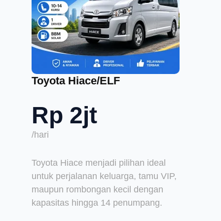
Toyota Hiace/ELF
Rp 2jt
/hari
Toyota Hiace menjadi pilihan ideal
untuk perjalanan keluarga, tamu VIP,
maupun rombongan kecil dengan
kapasitas hingga 14 penumpang.