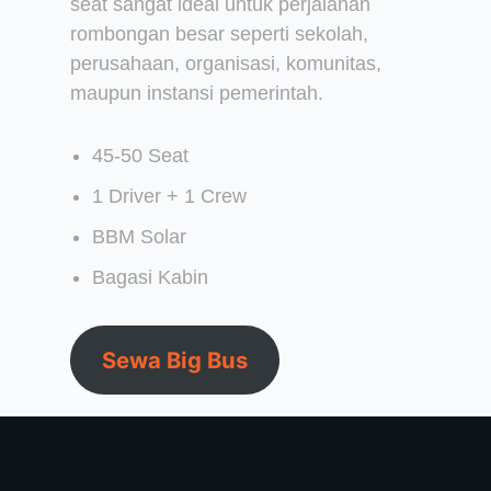
seat sangat ideal untuk perjalanan
rombongan besar seperti sekolah,
perusahaan, organisasi, komunitas,
maupun instansi pemerintah.
45-50 Seat
1 Driver + 1 Crew
BBM Solar
Bagasi Kabin
Sewa Big Bus