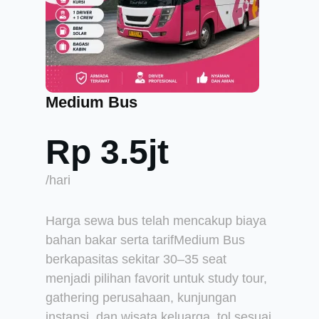
Medium Bus
Rp 3.5jt
/hari
Harga sewa bus telah mencakup biaya
bahan bakar serta tarifMedium Bus
berkapasitas sekitar 30–35 seat
menjadi pilihan favorit untuk study tour,
gathering perusahaan, kunjungan
instansi, dan wisata keluarga. tol sesuai