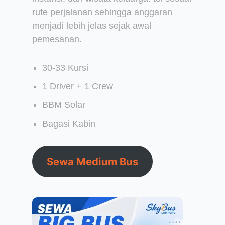
rute perjalanan sehingga anggaran
menjadi lebih jelas sejak awal
pemesanan.
30-33 Kursi
1 Driver + 1 Crew
BBM Solar
Bagasi Kabin
Sewa Medium Bus