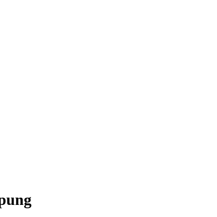
mpung