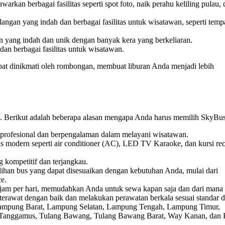
kan berbagai fasilitas seperti spot foto, naik perahu keliling pulau, 
gan yang indah dan berbagai fasilitas untuk wisatawan, seperti temp
 yang indah dan unik dengan banyak kera yang berkeliaran.
an berbagai fasilitas untuk wisatawan.
apat dinikmati oleh rombongan, membuat liburan Anda menjadi lebih
g. Berikut adalah beberapa alasan mengapa Anda harus memilih SkyBus
profesional dan berpengalaman dalam melayani wisatawan.
s modern seperti air conditioner (AC), LED TV Karaoke, dan kursi rec
kompetitif dan terjangkau.
ihan bus yang dapat disesuaikan dengan kebutuhan Anda, mulai dari
e.
am per hari, memudahkan Anda untuk sewa kapan saja dan dari mana 
awat dengan baik dan melakukan perawatan berkala sesuai standar de
ampung Barat, Lampung Selatan, Lampung Tengah, Lampung Timur,
u, Tanggamus, Tulang Bawang, Tulang Bawang Barat, Way Kanan, dan 