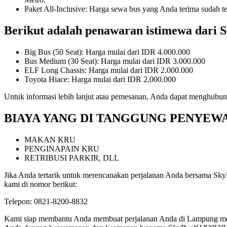
Paket All-Inclusive: Harga sewa bus yang Anda terima sudah 
Berikut adalah penawaran istimewa dari 
Big Bus (50 Seat): Harga mulai dari IDR 4.000.000
Bus Medium (30 Seat): Harga mulai dari IDR 3.000.000
ELF Long Chassis: Harga mulai dari IDR 2.000.000
Toyota Hiace: Harga mulai dari IDR 2.000.000
Untuk informasi lebih lanjut atau pemesanan, Anda dapat menghub
BIAYA YANG DI TANGGUNG PENYEWA
MAKAN KRU
PENGINAPAIN KRU
RETRIBUSI PARKIR, DLL
Jika Anda tertarik untuk merencanakan perjalanan Anda bersama SkyB
kami di nomor berikut:
Telepon: 0821-8200-8832
Kami siap membantu Anda membuat perjalanan Anda di Lampung men