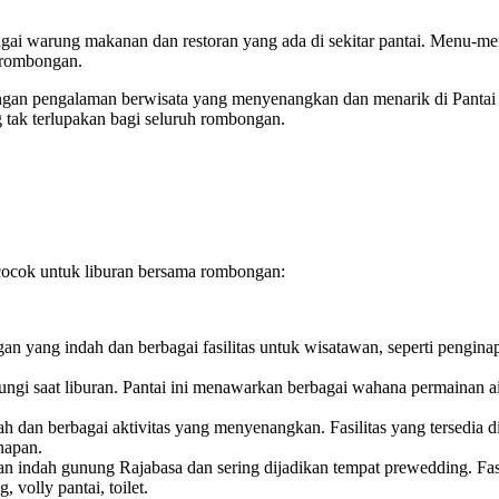
bagai warung makanan dan restoran yang ada di sekitar pantai. Menu-m
 rombongan.
engan pengalaman berwisata yang menyenangkan dan menarik di Pantai
tak terlupakan bagi seluruh rombongan.
 cocok untuk liburan bersama rombongan:
n yang indah dan berbagai fasilitas untuk wisatawan, seperti pengina
jungi saat liburan. Pantai ini menawarkan berbagai wahana permainan a
dan berbagai aktivitas yang menyenangkan. Fasilitas yang tersedia d
inapan.
 indah gunung Rajabasa dan sering dijadikan tempat prewedding. Fasi
, volly pantai, toilet.