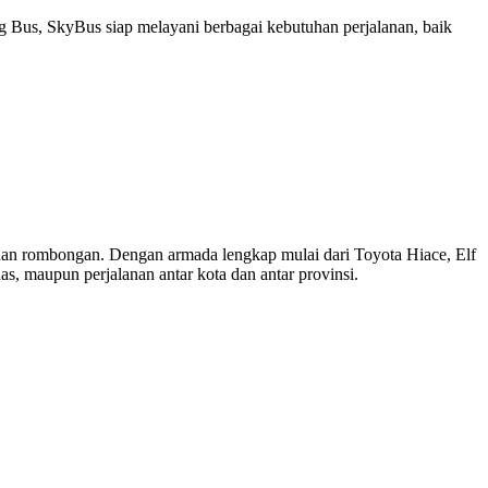
Bus, SkyBus siap melayani berbagai kebutuhan perjalanan, baik
an rombongan. Dengan armada lengkap mulai dari Toyota Hiace, Elf
s, maupun perjalanan antar kota dan antar provinsi.