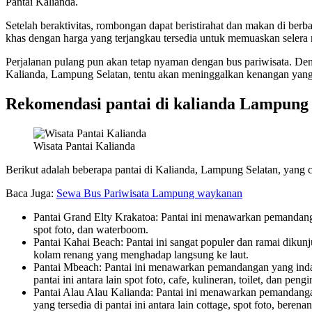
Pantai Kalianda.
Setelah beraktivitas, rombongan dapat beristirahat dan makan di ber
khas dengan harga yang terjangkau tersedia untuk memuaskan selera
Perjalanan pulang pun akan tetap nyaman dengan bus pariwisata. D
Kalianda, Lampung Selatan, tentu akan meninggalkan kenangan yang 
Rekomendasi pantai di kalianda Lampung
Wisata Pantai Kalianda
Berikut adalah beberapa pantai di Kalianda, Lampung Selatan, yang
Baca Juga:
Sewa Bus Pariwisata Lampung waykanan
Pantai Grand Elty Krakatoa: Pantai ini menawarkan pemandanga
spot foto, dan waterboom.
Pantai Kahai Beach: Pantai ini sangat populer dan ramai dikun
kolam renang yang menghadap langsung ke laut.
Pantai Mbeach: Pantai ini menawarkan pemandangan yang indah 
pantai ini antara lain spot foto, cafe, kulineran, toilet, dan peng
Pantai Alau Alau Kalianda: Pantai ini menawarkan pemandangan
yang tersedia di pantai ini antara lain cottage, spot foto, berenang