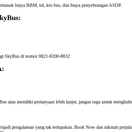
termasuk biaya BBM, tol, kru bus, dan biaya penyebrangan ASDP.
SkyBus:
ungi SkyBus di nomor 0821-8200-8832
:
us atau memiliki pertanyaan lebih lanjut, jangan ragu untuk menghub
jadi pengalaman yang tak terlupakan. Book Now dan nikmati perjal