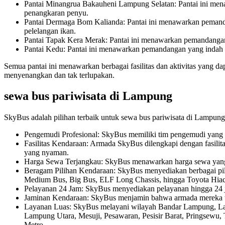
Pantai Minangrua Bakauheni Lampung Selatan: Pantai ini menawar
penangkaran penyu.
Pantai Dermaga Bom Kalianda: Pantai ini menawarkan pemandan
pelelangan ikan.
Pantai Tapak Kera Merak: Pantai ini menawarkan pemandangan
Pantai Kedu: Pantai ini menawarkan pemandangan yang indah d
Semua pantai ini menawarkan berbagai fasilitas dan aktivitas yang d
menyenangkan dan tak terlupakan.
sewa bus pariwisata di Lampung
SkyBus adalah pilihan terbaik untuk sewa bus pariwisata di Lampun
Pengemudi Profesional: SkyBus memiliki tim pengemudi yang 
Fasilitas Kendaraan: Armada SkyBus dilengkapi dengan fasilita
yang nyaman.
Harga Sewa Terjangkau: SkyBus menawarkan harga sewa yang 
Beragam Pilihan Kendaraan: SkyBus menyediakan berbagai pil
Medium Bus, Big Bus, ELF Long Chassis, hingga Toyota Hiac
Pelayanan 24 Jam: SkyBus menyediakan pelayanan hingga 24 j
Jaminan Kendaraan: SkyBus menjamin bahwa armada mereka ter
Layanan Luas: SkyBus melayani wilayah Bandar Lampung, L
Lampung Utara, Mesuji, Pesawaran, Pesisir Barat, Pringsew
Metro.