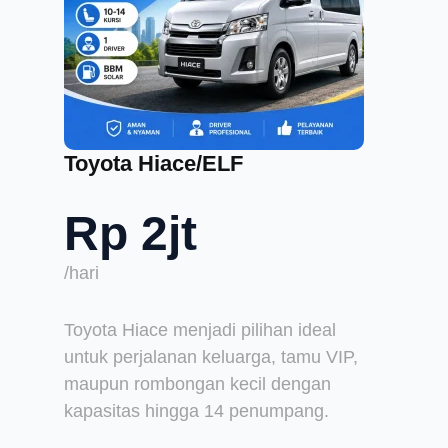
Toyota Hiace/ELF
Rp 2jt
/hari
Toyota Hiace menjadi pilihan ideal
untuk perjalanan keluarga, tamu VIP,
maupun rombongan kecil dengan
kapasitas hingga 14 penumpang.