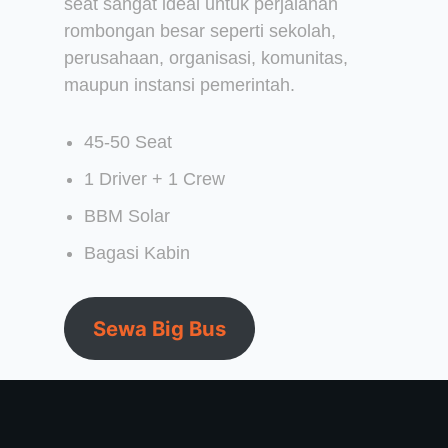
seat sangat ideal untuk perjalanan
rombongan besar seperti sekolah,
perusahaan, organisasi, komunitas,
maupun instansi pemerintah.
45-50 Seat
1 Driver + 1 Crew
BBM Solar
Bagasi Kabin
Sewa Big Bus