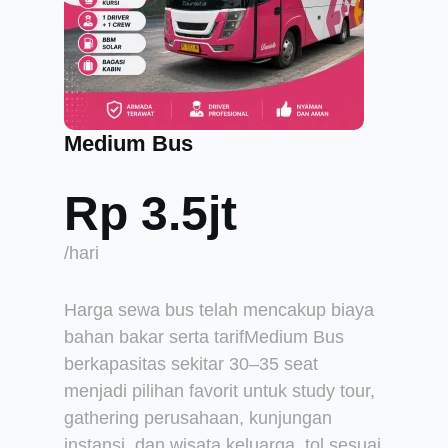
Medium Bus
Rp 3.5jt
/hari
Harga sewa bus telah mencakup biaya
bahan bakar serta tarifMedium Bus
berkapasitas sekitar 30–35 seat
menjadi pilihan favorit untuk study tour,
gathering perusahaan, kunjungan
instansi, dan wisata keluarga. tol sesuai