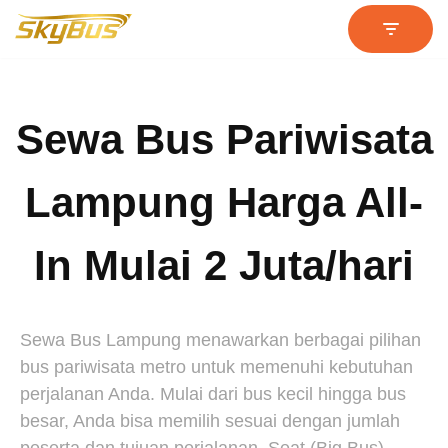
Lompat
ke
konten
Sewa Bus Pariwisata
Lampung Harga All-
In Mulai 2 Juta/hari
Sewa Bus Lampung menawarkan berbagai pilihan
bus pariwisata metro untuk memenuhi kebutuhan
perjalanan Anda. Mulai dari bus kecil hingga bus
besar, Anda bisa memilih sesuai dengan jumlah