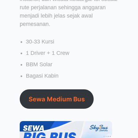
rute perjalanan sehingga anggaran
menjadi lebih jelas sejak awal
pemesanan.
30-33 Kursi
1 Driver + 1 Crew
BBM Solar
Bagasi Kabin
Sewa Medium Bus