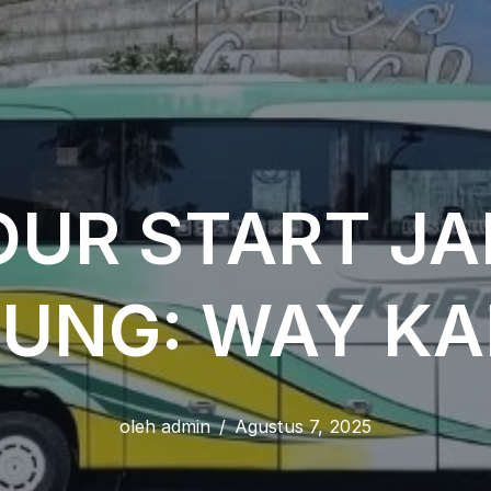
OUR START JA
UNG: WAY K
oleh
admin
Agustus 7, 2025