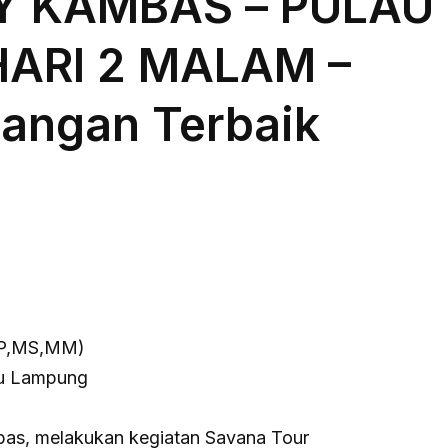
Y KAMBAS
– PULAU
ARI 2 MALAM –
angan Terbaik
MP,MS,MM)
ju Lampung
mbas, melakukan kegiatan Savana Tour