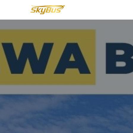
Lompat
ke
konten