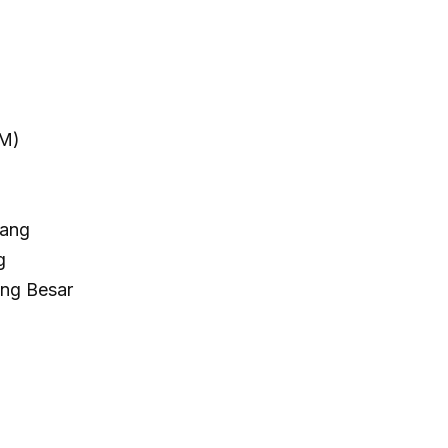
MM)
pang
g
ang Besar