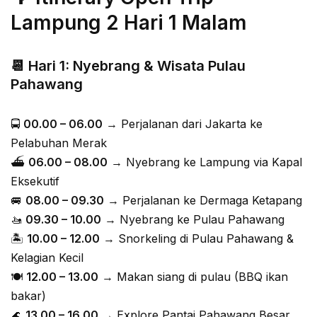
Lampung 2 Hari 1 Malam
📆 Hari 1: Nyebrang & Wisata Pulau
Pahawang
🚍
00.00 – 06.00
→ Perjalanan dari Jakarta ke
Pelabuhan Merak
⛴
06.00 – 08.00
→ Nyebrang ke Lampung via Kapal
Eksekutif
🚐
08.00 – 09.30
→ Perjalanan ke Dermaga Ketapang
🚤
09.30 – 10.00
→ Nyebrang ke Pulau Pahawang
🏝
10.00 – 12.00
→ Snorkeling di Pulau Pahawang &
Kelagian Kecil
🍽
12.00 – 13.00
→ Makan siang di pulau (BBQ ikan
bakar)
🌊
13.00 – 16.00
→ Explore Pantai Pahawang Besar,