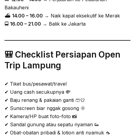
Bakauheni
⛴
14.00 – 16.00
→ Naik kapal eksekutif ke Merak
🚍
16.00 – 21.00
→ Balik ke Jakarta
🎒 Checklist Persiapan Open
Trip Lampung
✔ Tiket bus/pesawat/travel
✔ Uang cash secukupnya 💸
✔ Baju renang & pakaian ganti 🩳👕
✔ Sunscreen biar nggak gosong 🌞
✔ Kamera/HP buat foto-foto 📸
✔ Sandal gunung atau sepatu nyaman 👟
✔ Obat-obatan pribadi & lotion anti nyamuk 🦟