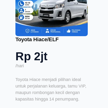
Toyota Hiace/ELF
Rp 2jt
/hari
Toyota Hiace menjadi pilihan ideal
untuk perjalanan keluarga, tamu VIP,
maupun rombongan kecil dengan
kapasitas hingga 14 penumpang.