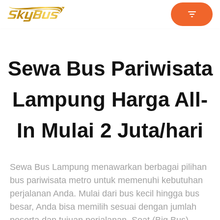
Lompat
ke
konten
Sewa Bus Pariwisata
Lampung Harga All-
In Mulai 2 Juta/hari
Sewa Bus Lampung menawarkan berbagai pilihan
bus pariwisata metro untuk memenuhi kebutuhan
perjalanan Anda. Mulai dari bus kecil hingga bus
besar, Anda bisa memilih sesuai dengan jumlah