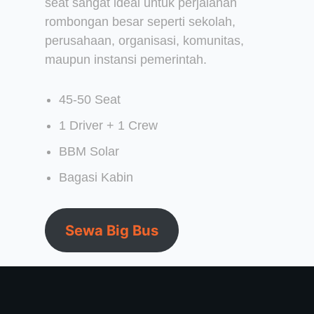
seat sangat ideal untuk perjalanan
rombongan besar seperti sekolah,
perusahaan, organisasi, komunitas,
maupun instansi pemerintah.
45-50 Seat
1 Driver + 1 Crew
BBM Solar
Bagasi Kabin
Sewa Big Bus