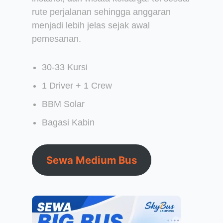
rute perjalanan sehingga anggaran
menjadi lebih jelas sejak awal
pemesanan.
30-33 Kursi
1 Driver + 1 Crew
BBM Solar
Bagasi Kabin
Sewa Medium Bus