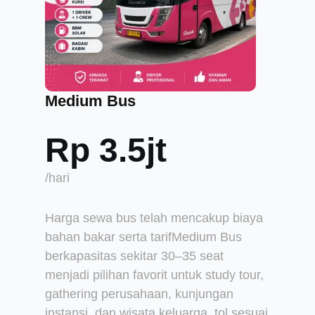
Medium Bus
Rp 3.5jt
/hari
Harga sewa bus telah mencakup biaya
bahan bakar serta tarifMedium Bus
berkapasitas sekitar 30–35 seat
menjadi pilihan favorit untuk study tour,
gathering perusahaan, kunjungan
instansi, dan wisata keluarga. tol sesuai