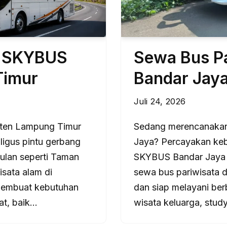
a SKYBUS
Sewa Bus P
Timur
Bandar Jay
Juli 24, 2026
ten Lampung Timur
Sedang merencanakan
ligus pintu gerbang
Jaya? Percayakan keb
ulan seperti Taman
SKYBUS Bandar Jaya 
sata alam di
sewa bus pariwisata
 membuat kebutuhan
dan siap melayani ber
at, baik…
wisata keluarga, stud