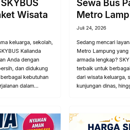
a SKYBUS
Sewa Bus P
ket Wisata
Metro Lamp
Juli 24, 2026
ma keluarga, sekolah,
Sedang mencari laya
? SKYBUS Kalianda
Metro Lampung yang t
anan Anda dengan
armada lengkap? SKYB
ersih, dan didukung
terbaik untuk berbaga
 berbagai kebutuhan
dari wisata keluarga, 
erjalanan dalam…
kunjungan dinas, hin