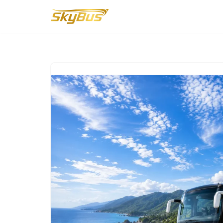
Lompat
ke
konten