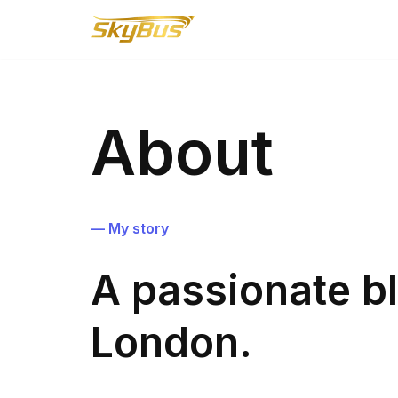
Lompat
ke
konten
About
— My story
A passionate b
London.