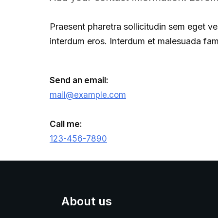
Praesent pharetra sollicitudin sem eget ves
interdum eros. Interdum et malesuada fame
Send an email:
mail@example.com
Call me:
123-456-7890
About us