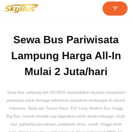
Lompat
ke
konten
Sewa Bus Pariwisata
Lampung Harga All-In
Mulai 2 Juta/hari
Sewa Bus Lampung dari SKYBUS menyediakan layanan transportasi
pariwisata untuk berbagai kebutuhan perjalanan rombongan di seluruh
Indonesia. Mulai dari Toyota Hiace, ELF Long, Medium Bus hingga
Big Bus, seluruh armada siap digunakan untuk wisata keluarga, study
tour, gathering perusahaan, perjalanan dinas, ziarah, hingga antar