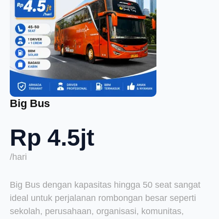
Big Bus
Rp 4.5jt
/hari
Big Bus dengan kapasitas hingga 50 seat sangat
ideal untuk perjalanan rombongan besar seperti
sekolah, perusahaan, organisasi, komunitas,