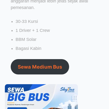
anggaran menjadi lebih jelas sejak awal
pemesanan.
30-33 Kursi
1 Driver + 1 Crew
BBM Solar
Bagasi Kabin
Sewa Medium Bus